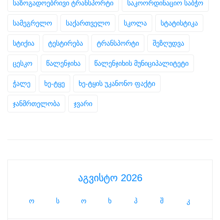
საზოგადოებრივი ტრანსპორტი
საკოორდინაციო საბჭო
სამეგრელო
საქართველო
სკოლა
სტატისტიკა
სტიქია
ტესტირება
ტრანსპორტი
შეზღუდვა
ცესკო
წალენჯიხა
წალენჯიხის მუნიციპალიტეტი
ჭალე
ხე-ტყე
ხე-ტყის უკანონო ფაქტი
ჯანმრთელობა
ჯვარი
აგვისტო 2026
ო
ს
ო
ხ
პ
შ
კ