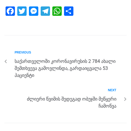
F
T
M
T
W
S
a
wi
e
el
h
h
c
tt
ss
e
at
ar
e
er
e
gr
s
e
b
n
a
A
PREVIOUS
o
g
m
p
საქართველოში კორონავირუსის 2 784 ახალი
o
er
p
შემთხვევა გამოვლინდა, გარდაიცვალა 53
k
პაციენტი
NEXT
ძლიერი წვიმის შედეგად ობუჯში მეწყერი
ჩამოწვა