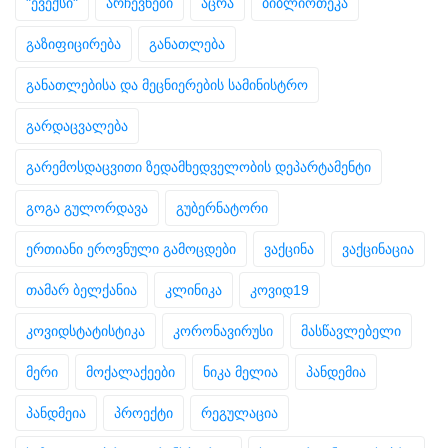
"ევექსი"
არჩევნები
აცრა
ბიბლიოთეკა
გაზიფიცირება
განათლება
განათლებისა და მეცნიერების სამინისტრო
გარდაცვალება
გარემოსდაცვითი ზედამხედველობის დეპარტამენტი
გოგა გულორდავა
გუბერნატორი
ერთიანი ეროვნული გამოცდები
ვაქცინა
ვაქცინაცია
თამარ ბელქანია
კლინიკა
კოვიდ19
კოვიდსტატისტიკა
კორონავირუსი
მასწავლებელი
მერი
მოქალაქეები
ნიკა მელია
პანდემია
პანდმეია
პროექტი
რეგულაცია