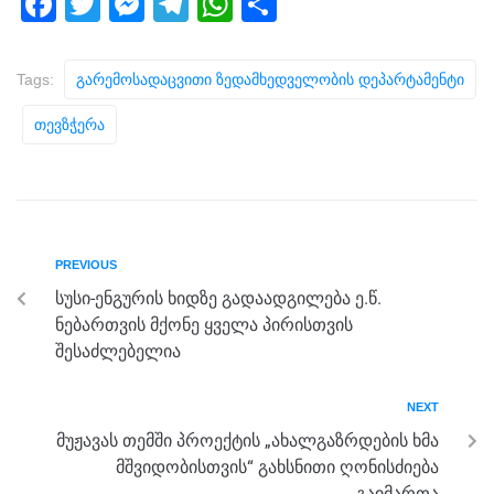
F
T
M
T
W
S
a
wi
e
el
h
h
c
tt
ss
e
at
ar
Tags:
Გარემოსადაცვითი Ზედამხედველობის Დეპარტამენტი
e
er
e
gr
s
e
Თევზჭერა
b
n
a
A
o
g
m
p
o
er
p
k
PREVIOUS
სუსი-ენგურის ხიდზე გადაადგილება ე.წ.
ნებართვის მქონე ყველა პირისთვის
შესაძლებელია
NEXT
მუჟავას თემში პროექტის „ახალგაზრდების ხმა
მშვიდობისთვის“ გახსნითი ღონისძიება
გაიმართა