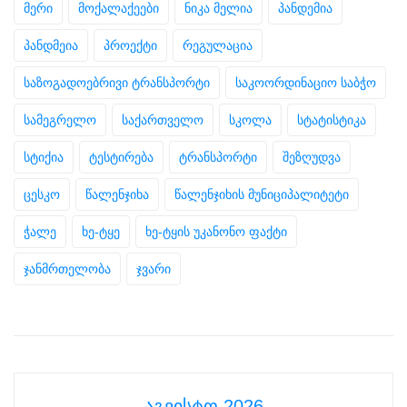
მერი
მოქალაქეები
ნიკა მელია
პანდემია
პანდმეია
პროექტი
რეგულაცია
საზოგადოებრივი ტრანსპორტი
საკოორდინაციო საბჭო
სამეგრელო
საქართველო
სკოლა
სტატისტიკა
სტიქია
ტესტირება
ტრანსპორტი
შეზღუდვა
ცესკო
წალენჯიხა
წალენჯიხის მუნიციპალიტეტი
ჭალე
ხე-ტყე
ხე-ტყის უკანონო ფაქტი
ჯანმრთელობა
ჯვარი
აგვისტო 2026