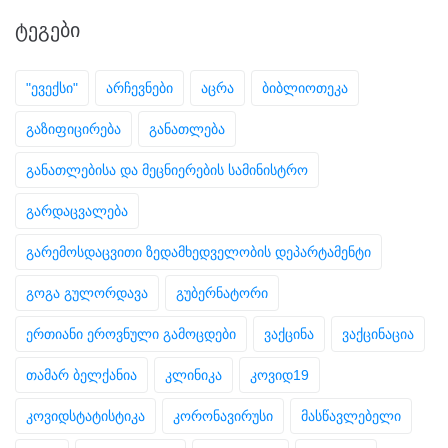
ᲢᲔᲒᲔᲑᲘ
"ევექსი"
არჩევნები
აცრა
ბიბლიოთეკა
გაზიფიცირება
განათლება
განათლებისა და მეცნიერების სამინისტრო
გარდაცვალება
გარემოსდაცვითი ზედამხედველობის დეპარტამენტი
გოგა გულორდავა
გუბერნატორი
ერთიანი ეროვნული გამოცდები
ვაქცინა
ვაქცინაცია
თამარ ბელქანია
კლინიკა
კოვიდ19
კოვიდსტატისტიკა
კორონავირუსი
მასწავლებელი