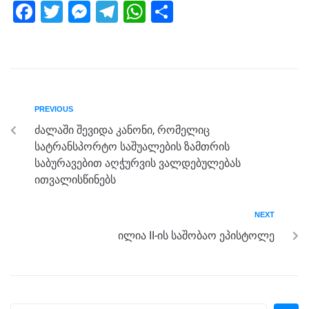
F
T
M
T
W
S
a
wi
e
el
h
h
c
tt
ss
e
at
ar
e
er
e
gr
s
e
b
n
a
A
PREVIOUS
o
g
m
p
ძალაში შევიდა კანონი, რომელიც
o
er
p
სატრანსპორტო საშუალების ზამთრის
k
საბურავებით აღჭურვის ვალდებულებას
ითვალისწინებს
NEXT
ილია II-ის საშობაო ეპისტოლე