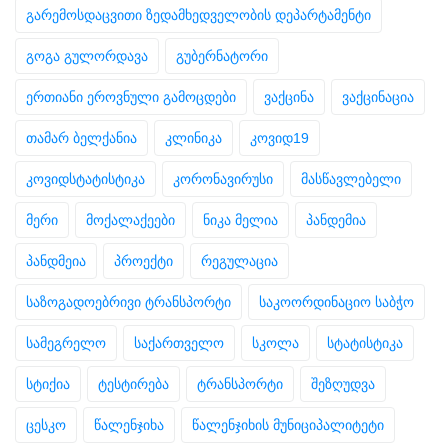
გარემოსდაცვითი ზედამხედველობის დეპარტამენტი
გოგა გულორდავა
გუბერნატორი
ერთიანი ეროვნული გამოცდები
ვაქცინა
ვაქცინაცია
თამარ ბელქანია
კლინიკა
კოვიდ19
კოვიდსტატისტიკა
კორონავირუსი
მასწავლებელი
მერი
მოქალაქეები
ნიკა მელია
პანდემია
პანდმეია
პროექტი
რეგულაცია
საზოგადოებრივი ტრანსპორტი
საკოორდინაციო საბჭო
სამეგრელო
საქართველო
სკოლა
სტატისტიკა
სტიქია
ტესტირება
ტრანსპორტი
შეზღუდვა
ცესკო
წალენჯიხა
წალენჯიხის მუნიციპალიტეტი