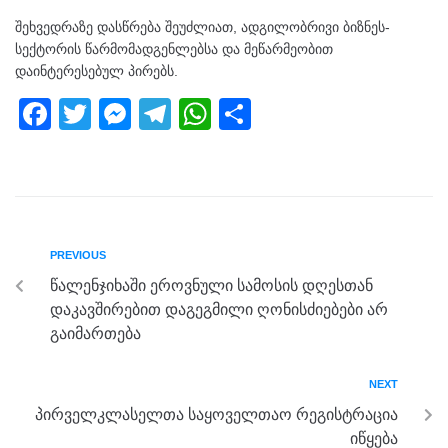
შეხვედრაზე დასწრება შეუძლიათ, ადგილობრივი ბიზნეს-
სექტორის წარმომადგენლებსა და მეწარმეობით
დაინტერესებულ პირებს.
F
T
M
T
W
S
a
wi
e
el
h
h
c
tt
ss
e
at
ar
e
er
e
gr
s
e
b
n
a
A
PREVIOUS
o
g
m
p
წალენჯიხაში ეროვნული სამოსის დღესთან
o
er
p
დაკავშირებით დაგეგმილი ღონისძიებები არ
k
გაიმართება
NEXT
პირველკლასელთა საყოველთაო რეგისტრაცია
იწყება