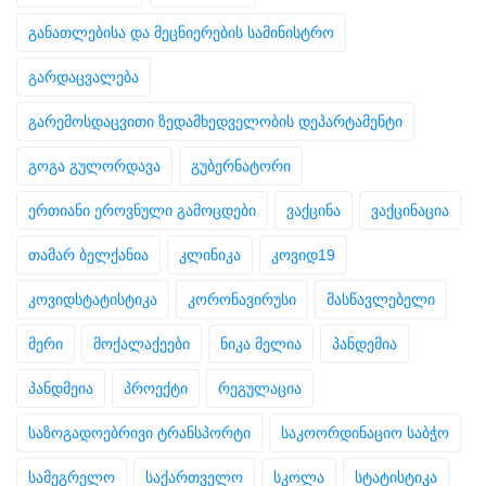
განათლებისა და მეცნიერების სამინისტრო
გარდაცვალება
გარემოსდაცვითი ზედამხედველობის დეპარტამენტი
გოგა გულორდავა
გუბერნატორი
ერთიანი ეროვნული გამოცდები
ვაქცინა
ვაქცინაცია
თამარ ბელქანია
კლინიკა
კოვიდ19
კოვიდსტატისტიკა
კორონავირუსი
მასწავლებელი
მერი
მოქალაქეები
ნიკა მელია
პანდემია
პანდმეია
პროექტი
რეგულაცია
საზოგადოებრივი ტრანსპორტი
საკოორდინაციო საბჭო
სამეგრელო
საქართველო
სკოლა
სტატისტიკა