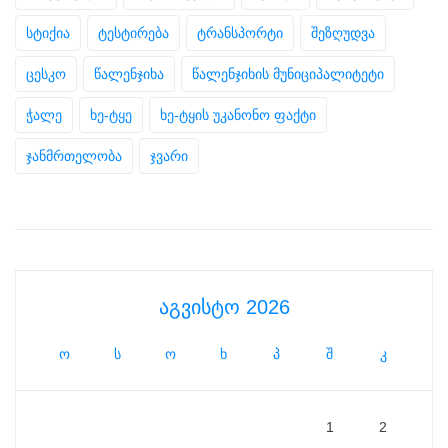
სტიქია
ტესტირება
ტრანსპორტი
შეზღუდვა
ცესკო
წალენჯიხა
წალენჯიხის მუნიციპალიტეტი
ჭალე
ხე-ტყე
ხე-ტყის უკანონო ფაქტი
ჯანმრთელობა
ჯვარი
აგვისტო 2026
ო
ს
ო
ხ
პ
შ
კ
1
2