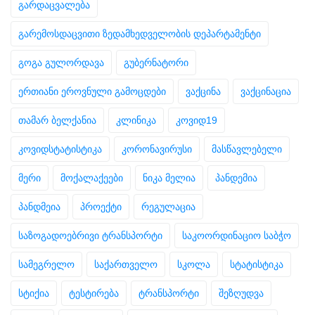
გარდაცვალება
გარემოსდაცვითი ზედამხედველობის დეპარტამენტი
გოგა გულორდავა
გუბერნატორი
ერთიანი ეროვნული გამოცდები
ვაქცინა
ვაქცინაცია
თამარ ბელქანია
კლინიკა
კოვიდ19
კოვიდსტატისტიკა
კორონავირუსი
მასწავლებელი
მერი
მოქალაქეები
ნიკა მელია
პანდემია
პანდმეია
პროექტი
რეგულაცია
საზოგადოებრივი ტრანსპორტი
საკოორდინაციო საბჭო
სამეგრელო
საქართველო
სკოლა
სტატისტიკა
სტიქია
ტესტირება
ტრანსპორტი
შეზღუდვა