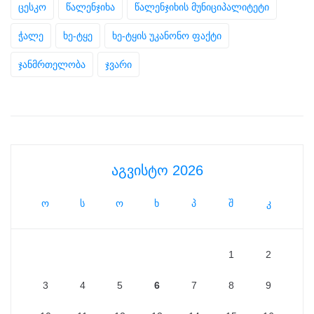
ცესკო
წალენჯიხა
წალენჯიხის მუნიციპალიტეტი
ჭალე
ხე-ტყე
ხე-ტყის უკანონო ფაქტი
ჯანმრთელობა
ჯვარი
აგვისტო 2026
ო
ს
ო
ხ
პ
შ
კ
1
2
3
4
5
6
7
8
9