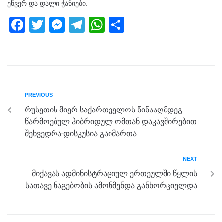
ენვერ და დალი ჭანიები.
F
T
M
T
W
S
a
wi
e
el
h
h
c
tt
ss
e
at
ar
e
er
e
gr
s
e
b
n
a
A
PREVIOUS
o
g
m
p
რუსეთის მიერ საქართველოს წინააღმდეგ
o
er
p
წარმოებულ ჰიბრიდულ ომთან დაკავშირებით
k
შეხვედრა-დისკუსია გაიმართა
NEXT
მიქავას ადმინისტრაციულ ერთეულში წყლის
სათავე ნაგებობის ამოწმენდა განხორციელდა