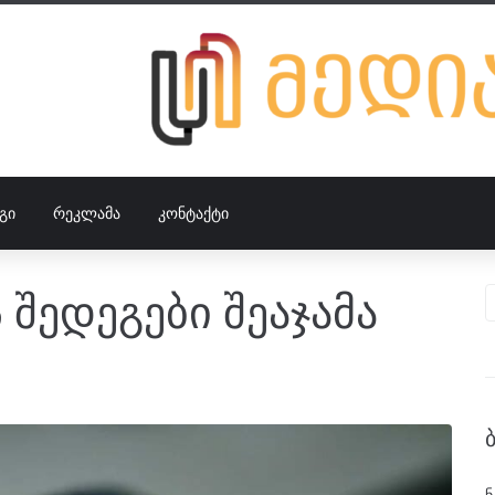
ᲒᲘ
ᲠᲔᲙᲚᲐᲛᲐ
ᲙᲝᲜᲢᲐᲥᲢᲘ
 შედეგები შეაჯამა