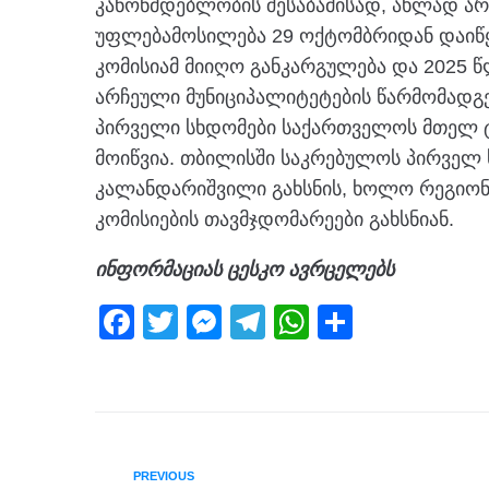
კანონმდებლობის შესაბამისად, ახლად არ
უფლებამოსილება 29 ოქტომბრიდან დაიწყ
კომისიამ მიიღო განკარგულება და 2025 წ
არჩეული მუნიციპალიტეტების წარმომადგ
პირველი სხდომები საქართველოს მთელ ტ
მოიწვია. თბილისში საკრებულოს პირველ
კალანდარიშვილი გახსნის, ხოლო რეგიონე
კომისიების თავმჯდომარეები გახსნიან.
ინფორმაციას ცესკო ავრცელებს
F
T
M
T
W
S
a
wi
e
el
h
h
c
tt
ss
e
at
ar
e
er
e
gr
s
e
b
n
a
A
PREVIOUS