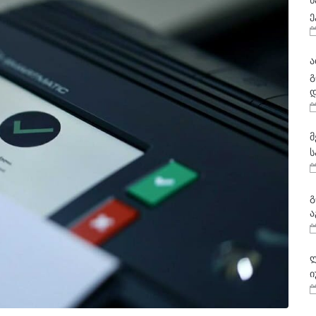
ნ
ე
ა
გ
დ
მ
ს
გ
ა
ლ
ი