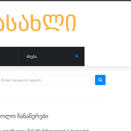
ᲑᲝᲚᲝ ᲩᲐᲜᲐᲬᲔᲠᲔᲑᲘ