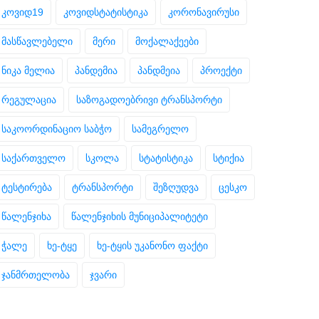
კოვიდ19
კოვიდსტატისტიკა
კორონავირუსი
მასწავლებელი
მერი
მოქალაქეები
ნიკა მელია
პანდემია
პანდმეია
პროექტი
რეგულაცია
საზოგადოებრივი ტრანსპორტი
საკოორდინაციო საბჭო
სამეგრელო
საქართველო
სკოლა
სტატისტიკა
სტიქია
ტესტირება
ტრანსპორტი
შეზღუდვა
ცესკო
წალენჯიხა
წალენჯიხის მუნიციპალიტეტი
ჭალე
ხე-ტყე
ხე-ტყის უკანონო ფაქტი
ჯანმრთელობა
ჯვარი