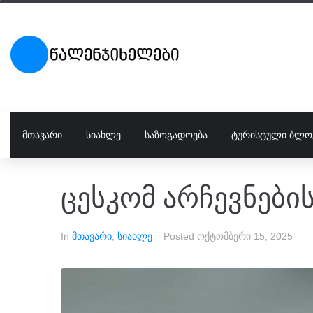
ᲛᲗᲐᲕᲐᲠᲘ
ᲡᲘᲐᲮᲚᲔ
ᲡᲐᲖᲝᲒᲐᲓᲝᲔᲑᲐ
ᲢᲣᲠᲘᲡᲢᲣᲚᲘ ᲑᲚᲝ
ცესკომ არჩევნების
In
მთავარი
,
სიახლე
Posted
ოქტომბერი 15, 2025