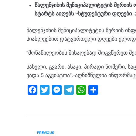
წალენჯიხის მუნიციპალიტეტის მერიის 
სტარტს აიღებს “სტუდენტური დღეები -
წალენჯიხის მუნიციპალიტეტის მერიის ინ
სიახლეებით დატვირთული დღეები ელოდ
“მონაწილეობის მისაღებად მოგვწერეთ მეი
სახელი, გვარი, ასაკი, პირადი ნომერი,
ვადა 5 აგვისტოა”.-აღნიშნულია ინფორმაც
F
T
M
T
W
S
a
wi
e
el
h
h
c
tt
ss
e
at
ar
e
er
e
gr
s
e
b
n
a
A
PREVIOUS