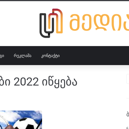
ᲒᲘ
ᲠᲔᲙᲚᲐᲛᲐ
ᲙᲝᲜᲢᲐᲥᲢᲘ
ი 2022 იწყება