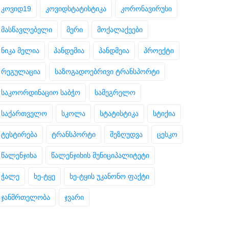
კოვიდ19
კოვიდსტატისტიკა
კორონავირუსი
მასწავლებელი
მერი
მოქალაქეები
ნიკა მელია
პანდემია
პანდმეია
პროექტი
რეგულაცია
საზოგადოებრივი ტრანსპორტი
საკოორდინაციო საბჭო
სამეგრელო
საქართველო
სკოლა
სტატისტიკა
სტიქია
ტესტირება
ტრანსპორტი
შეზღუდვა
ცესკო
წალენჯიხა
წალენჯიხის მუნიციპალიტეტი
ჭალე
ხე-ტყე
ხე-ტყის უკანონო ფაქტი
ჯანმრთელობა
ჯვარი