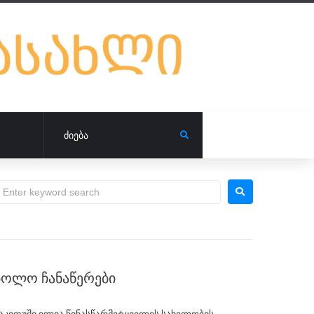
ᲑᲝᲚᲝ ᲩᲐᲜᲐᲬᲔᲠᲔᲑᲘ