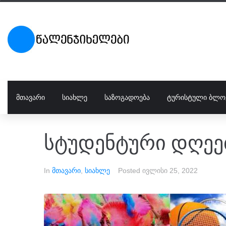
ᲛᲗᲐᲕᲐᲠᲘ
ᲡᲘᲐᲮᲚᲔ
ᲡᲐᲖᲝᲒᲐᲓᲝᲔᲑᲐ
ᲢᲣᲠᲘᲡᲢᲣᲚᲘ ᲑᲚᲝ
სტუდენტური დღეებ
In
მთავარი
,
სიახლე
Posted
ივლისი 25, 2022