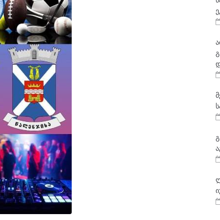
ნ
ე
ა
გ
დ
მ
ს
გ
ა
ლ
ი