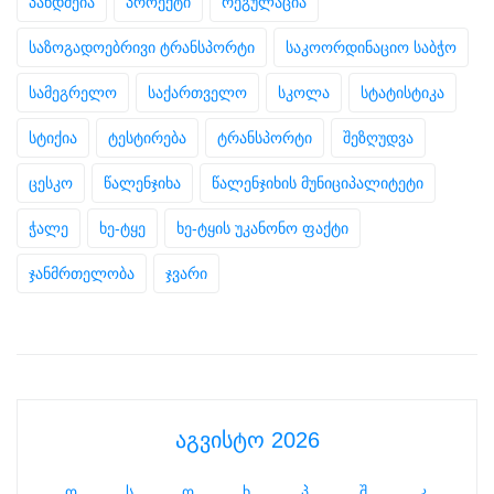
პანდმეია
პროექტი
რეგულაცია
საზოგადოებრივი ტრანსპორტი
საკოორდინაციო საბჭო
სამეგრელო
საქართველო
სკოლა
სტატისტიკა
სტიქია
ტესტირება
ტრანსპორტი
შეზღუდვა
ცესკო
წალენჯიხა
წალენჯიხის მუნიციპალიტეტი
ჭალე
ხე-ტყე
ხე-ტყის უკანონო ფაქტი
ჯანმრთელობა
ჯვარი
აგვისტო 2026
ო
ს
ო
ხ
პ
შ
კ