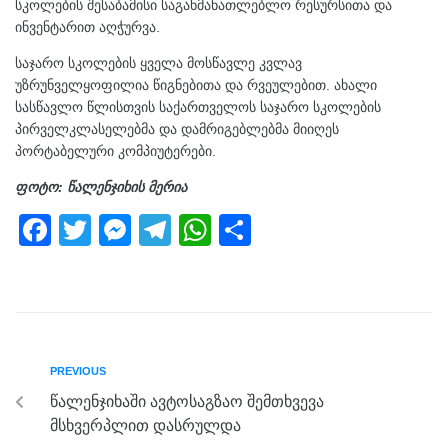
სკოლების შესაბამისი საგანმანათლებლო რესურსითა და
ინვენტარით აღჭურვა.
საჯარო სკოლების ყველა მოსწავლე კვლავ
უზრუნველყოფილია წიგნებითა და რვეულებით. ახალი
სასწავლო წლისთვის საქართველოს საჯარო სკოლების
პირველკლასელებმა და დამრიგებლებმა მიიღეს
პორტაბელური კომპიუტერები.
ფოტო: წალენჯიხის მერია
F
T
M
T
W
S
a
wi
e
el
h
h
c
tt
ss
e
at
ar
e
er
e
gr
s
e
b
n
a
A
PREVIOUS
o
g
m
p
წალენჯიხაში ავტოსაგზაო შემთხვევა
o
er
p
მსხვერპლით დასრულდა