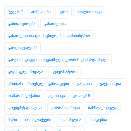
"ევექსი"
არჩევნები
აცრა
ბიბლიოთეკა
გაზიფიცირება
განათლება
განათლებისა და მეცნიერების სამინისტრო
გარდაცვალება
გარემოსდაცვითი ზედამხედველობის დეპარტამენტი
გოგა გულორდავა
გუბერნატორი
ერთიანი ეროვნული გამოცდები
ვაქცინა
ვაქცინაცია
თამარ ბელქანია
კლინიკა
კოვიდ19
კოვიდსტატისტიკა
კორონავირუსი
მასწავლებელი
მერი
მოქალაქეები
ნიკა მელია
პანდემია