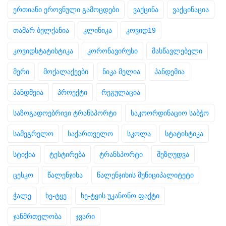
ერთიანი ეროვნული გამოცდები
ვაქცინა
ვაქცინაცია
თამარ ბელქანია
კლინიკა
კოვიდ19
კოვიდსტატისტიკა
კორონავირუსი
მასწავლებელი
მერი
მოქალაქეები
ნიკა მელია
პანდემია
პანდმეია
პროექტი
რეგულაცია
საზოგადოებრივი ტრანსპორტი
საკოორდინაციო საბჭო
სამეგრელო
საქართველო
სკოლა
სტატისტიკა
სტიქია
ტესტირება
ტრანსპორტი
შეზღუდვა
ცესკო
წალენჯიხა
წალენჯიხის მუნიციპალიტეტი
ჭალე
ხე-ტყე
ხე-ტყის უკანონო ფაქტი
ჯანმრთელობა
ჯვარი