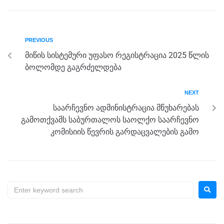
c
tt
ss
e
at
ar
e
er
e
gr
s
e
b
n
a
A
PREVIOUS
o
g
m
p
მიწის სისტემური უფასო რეგისტრაცია 2025 წლის
o
er
p
ბოლომდე გაგრძელდება
k
NEXT
საარჩევნო ადმინისტრაცია მწუხარებას
გამოთქვამს საბურთალოს საოლქო საარჩევნო
კომისიის წევრის გარდაცვალების გამო