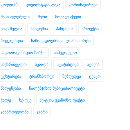
კოვიდ19
კოვიდსტატისტიკა
კორონავირუსი
მასწავლებელი
მერი
მოქალაქეები
ნიკა მელია
პანდემია
პანდმეია
პროექტი
რეგულაცია
საზოგადოებრივი ტრანსპორტი
საკოორდინაციო საბჭო
სამეგრელო
საქართველო
სკოლა
სტატისტიკა
სტიქია
ტესტირება
ტრანსპორტი
შეზღუდვა
ცესკო
წალენჯიხა
წალენჯიხის მუნიციპალიტეტი
ჭალე
ხე-ტყე
ხე-ტყის უკანონო ფაქტი
ჯანმრთელობა
ჯვარი