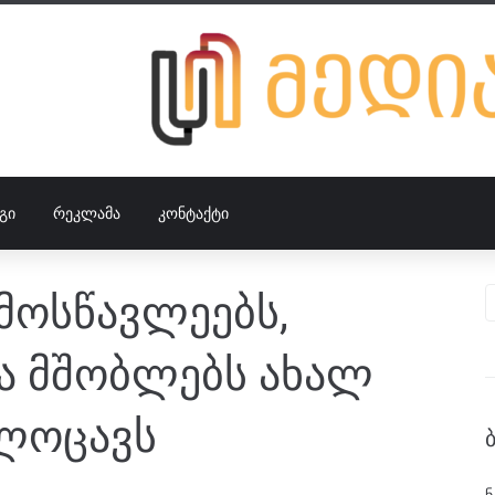
ᲒᲘ
ᲠᲔᲙᲚᲐᲛᲐ
ᲙᲝᲜᲢᲐᲥᲢᲘ
მოსწავლეებს,
ა მშობლებს ახალ
ლოცავს