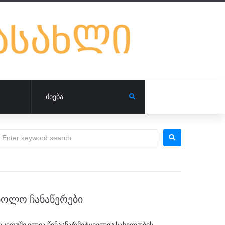
ᲑᲝᲚᲝ ᲩᲐᲜᲐᲬᲔᲠᲔᲑᲘ