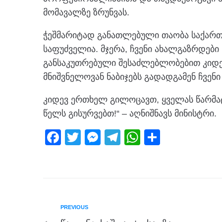
მომავალზე ზრუნვას.
ჭეშმარიტად განათლებული თაობა საქართ
საფუძველია. მჯერა, ჩვენი ახალგაზრდებ
განსაკუთრებული შესაძლებლობებით კიდ
მნიშვნელოვან ნაბიჯებს გადადგამენ ჩვენ
კიდევ ერთხელ გილოცავთ, ყველას წარმა
წელს გისურვებთ!“ – აღნიშნავს მინისტრი.
F
T
M
T
W
S
a
wi
e
el
h
h
c
tt
ss
e
at
ar
e
er
e
gr
s
e
b
n
a
A
PREVIOUS
o
g
m
p