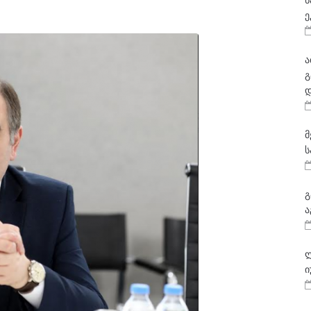
ნ
ე
ა
გ
დ
მ
ს
გ
ა
ლ
ი