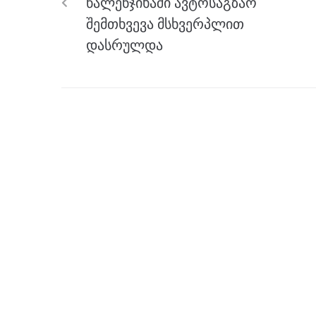
წალენჯიხაში ავტოსაგზაო
o
er
p
შემთხვევა მსხვერპლით
k
დასრულდა