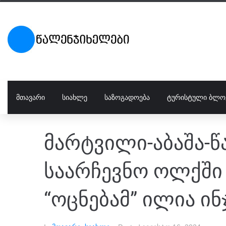
ᲛᲗᲐᲕᲐᲠᲘ
ᲡᲘᲐᲮᲚᲔ
ᲡᲐᲖᲝᲒᲐᲓᲝᲔᲑᲐ
ᲢᲣᲠᲘᲡᲢᲣᲚᲘ ᲑᲚᲝ
მარტვილი-აბაშა-წ
საარჩევნო ოლქშ
“ოცნებამ” ილია ინ