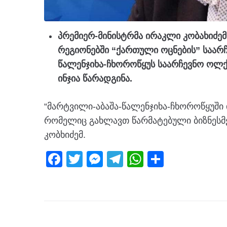
პრემიერ-მინისტრმა ირაკლი კობახიძე
რეგიონებში “ქართული ოცნების” საარჩე
წალენჯიხა-ჩხოროწყუს საარჩევნო ოლ
ინჯია წარადგინა.
“მარტვილი-აბაშა-წალენჯიხა-ჩხოროწყუში 
რომელიც გახლავთ წარმატებული ბიზნესმე
კობხიძემ.
F
T
M
T
W
S
a
wi
e
el
h
h
c
tt
ss
e
at
ar
e
er
e
gr
s
e
b
n
a
A