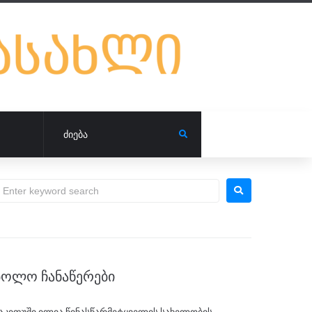
ᲑᲝᲚᲝ ᲩᲐᲜᲐᲬᲔᲠᲔᲑᲘ