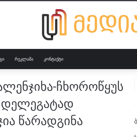
ᲒᲘ
ᲠᲔᲙᲚᲐᲛᲐ
ᲙᲝᲜᲢᲐᲥᲢᲘ
ალენჯიხა-ჩხოროწყუს
ი დელეგატად
ჯია წარადგინა