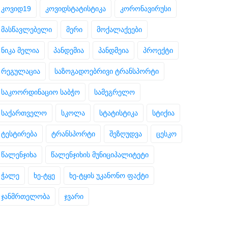
კოვიდ19
კოვიდსტატისტიკა
კორონავირუსი
მასწავლებელი
მერი
მოქალაქეები
ნიკა მელია
პანდემია
პანდმეია
პროექტი
რეგულაცია
საზოგადოებრივი ტრანსპორტი
საკოორდინაციო საბჭო
სამეგრელო
საქართველო
სკოლა
სტატისტიკა
სტიქია
ტესტირება
ტრანსპორტი
შეზღუდვა
ცესკო
წალენჯიხა
წალენჯიხის მუნიციპალიტეტი
ჭალე
ხე-ტყე
ხე-ტყის უკანონო ფაქტი
ჯანმრთელობა
ჯვარი