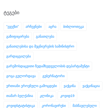
ᲢᲔᲒᲔᲑᲘ
"ევექსი"
არჩევნები
აცრა
ბიბლიოთეკა
გაზიფიცირება
განათლება
განათლებისა და მეცნიერების სამინისტრო
გარდაცვალება
გარემოსდაცვითი ზედამხედველობის დეპარტამენტი
გოგა გულორდავა
გუბერნატორი
ერთიანი ეროვნული გამოცდები
ვაქცინა
ვაქცინაცია
თამარ ბელქანია
კლინიკა
კოვიდ19
კოვიდსტატისტიკა
კორონავირუსი
მასწავლებელი