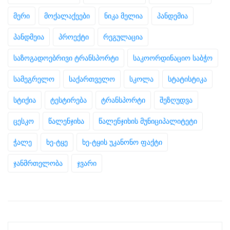
მერი
მოქალაქეები
ნიკა მელია
პანდემია
პანდმეია
პროექტი
რეგულაცია
საზოგადოებრივი ტრანსპორტი
საკოორდინაციო საბჭო
სამეგრელო
საქართველო
სკოლა
სტატისტიკა
სტიქია
ტესტირება
ტრანსპორტი
შეზღუდვა
ცესკო
წალენჯიხა
წალენჯიხის მუნიციპალიტეტი
ჭალე
ხე-ტყე
ხე-ტყის უკანონო ფაქტი
ჯანმრთელობა
ჯვარი