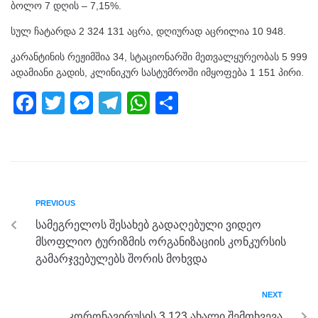
ბოლო 7 დღის – 7,15%.
სულ ჩატარდა 2 324 131 აცრა, დღიურად აცრილია 10 948.
კარანტინის რეჟიმშია 34, სტაციონარში მეთვალყურეობას 5 999
ადამიანი გადის, კლინიკურ სასტუმროში იმყოფება 1 151 პირი.
F
T
M
T
W
S
a
wi
e
el
h
h
c
tt
ss
e
at
ar
e
er
e
gr
s
e
b
n
a
A
PREVIOUS
o
g
m
p
სამეგრელოს შესახებ გადაღებული ვიდეო
o
er
p
მსოფლიო ტურიზმის ორგანიზაციის კონკურსის
k
გამარჯვებულებს შორის მოხვდა
NEXT
კორონავირუსის 3 123 ახალი შემთხვევა