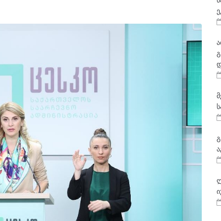
ნ
ე
ა
გ
დ
მ
ს
გ
ა
ლ
ი