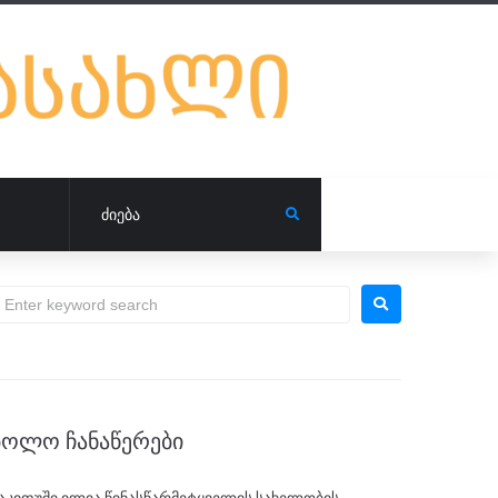
ᲑᲝᲚᲝ ᲩᲐᲜᲐᲬᲔᲠᲔᲑᲘ