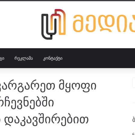
ᲒᲘ
ᲠᲔᲙᲚᲐᲛᲐ
ᲙᲝᲜᲢᲐᲥᲢᲘ
ვარგარეთ მყოფი
ჩევნებში
 დაკავშირებით