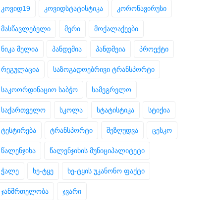
კოვიდ19
კოვიდსტატისტიკა
კორონავირუსი
მასწავლებელი
მერი
მოქალაქეები
ნიკა მელია
პანდემია
პანდმეია
პროექტი
რეგულაცია
საზოგადოებრივი ტრანსპორტი
საკოორდინაციო საბჭო
სამეგრელო
საქართველო
სკოლა
სტატისტიკა
სტიქია
ტესტირება
ტრანსპორტი
შეზღუდვა
ცესკო
წალენჯიხა
წალენჯიხის მუნიციპალიტეტი
ჭალე
ხე-ტყე
ხე-ტყის უკანონო ფაქტი
ჯანმრთელობა
ჯვარი