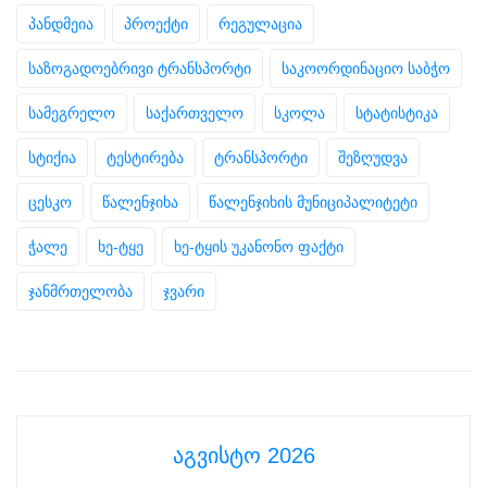
პანდმეია
პროექტი
რეგულაცია
საზოგადოებრივი ტრანსპორტი
საკოორდინაციო საბჭო
სამეგრელო
საქართველო
სკოლა
სტატისტიკა
სტიქია
ტესტირება
ტრანსპორტი
შეზღუდვა
ცესკო
წალენჯიხა
წალენჯიხის მუნიციპალიტეტი
ჭალე
ხე-ტყე
ხე-ტყის უკანონო ფაქტი
ჯანმრთელობა
ჯვარი
აგვისტო 2026