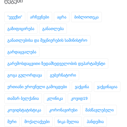
ᲢᲔᲒᲔᲑᲘ
"ევექსი"
არჩევნები
აცრა
ბიბლიოთეკა
გაზიფიცირება
განათლება
განათლებისა და მეცნიერების სამინისტრო
გარდაცვალება
გარემოსდაცვითი ზედამხედველობის დეპარტამენტი
გოგა გულორდავა
გუბერნატორი
ერთიანი ეროვნული გამოცდები
ვაქცინა
ვაქცინაცია
თამარ ბელქანია
კლინიკა
კოვიდ19
კოვიდსტატისტიკა
კორონავირუსი
მასწავლებელი
მერი
მოქალაქეები
ნიკა მელია
პანდემია