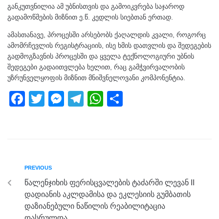
განკუთვნილია ამ უბნისთვის და გამოიკვრება საჯაროდ
გადამოწმების მიზნით ე.წ. კედლის სიებთან ერთად.
ამასთანავე, პროცესში არსებობს ქაღალდის კვალი, როგორც
ამომრჩევლის რეგისტრაციის, ისე ხმის დათვლის და შედეგების
გადმოგზავნის პროცესში და ყველა ტექნოლოგიური უბნის
შედეგები გადაითვლება ხელით, რაც გამჭვირვალობის
უზრუნველყოფის მიზნით მნიშვნელოვანი კომპონენტია.
F
T
M
T
W
S
a
wi
e
el
h
h
c
tt
ss
e
at
ar
e
er
e
gr
s
e
b
n
a
A
PREVIOUS
o
g
m
p
წალენჯიხის ფერისცვალების ტაძარში ლევან II
o
er
p
დადიანის აკლდამისა და ეკლესიის გუმბათის
k
დაზიანებული ნაწილის რეაბილიტაცია
დასრულდა