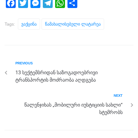
F
T
M
T
W
S
a
wi
e
el
h
h
c
tt
ss
e
at
ar
Tags:
Ვაქცინა
Წამახალისებელი Ლატარეა
e
er
e
gr
s
e
b
n
a
A
o
g
m
p
o
er
p
PREVIOUS
k
13 სექტემბრიდან საზოგადოებრივი
ტრანსპორტის მოძრაობა აღდგება
NEXT
წალენჯიხას „მობილური იუსტიციის სახლი“
სტუმრობს