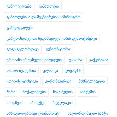
გაზიფიცირება
განათლება
განათლებისა და მეცნიერების სამინისტრო
გარდაცვალება
გარემოსდაცვითი ზედამხედველობის დეპარტამენტი
გოგა გულორდავა
გუბერნატორი
ერთიანი ეროვნული გამოცდები
ვაქცინა
ვაქცინაცია
თამარ ბელქანია
კლინიკა
კოვიდ19
კოვიდსტატისტიკა
კორონავირუსი
მასწავლებელი
მერი
მოქალაქეები
ნიკა მელია
პანდემია
პანდმეია
პროექტი
რეგულაცია
საზოგადოებრივი ტრანსპორტი
საკოორდინაციო საბჭო