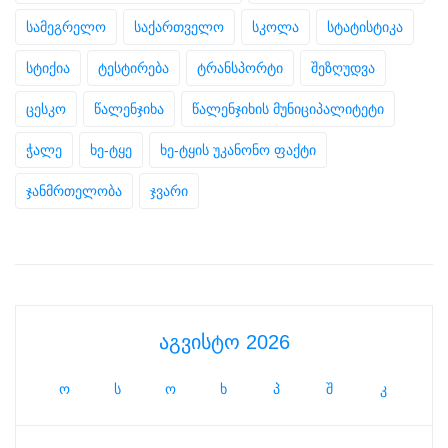
სამეგრელო
საქართველო
სკოლა
სტატისტიკა
სტიქია
ტესტირება
ტრანსპორტი
შეზღუდვა
ცესკო
წალენჯიხა
წალენჯიხის მუნიციპალიტეტი
ჭალე
ხე-ტყე
ხე-ტყის უკანონო ფაქტი
ჯანმრთელობა
ჯვარი
აგვისტო 2026
ო
ს
ო
ხ
პ
შ
კ