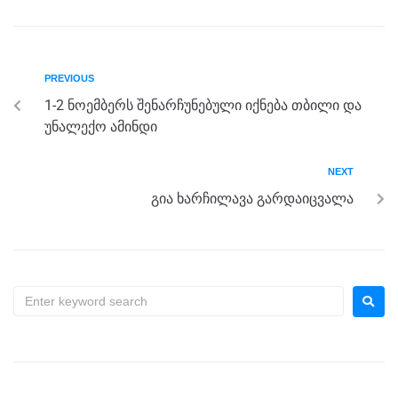
c
tt
ss
e
at
ar
e
er
e
gr
s
e
b
n
a
A
PREVIOUS
o
g
m
p
1-2 ნოემბერს შენარჩუნებული იქნება თბილი და
o
er
p
უნალექო ამინდი
k
NEXT
გია ხარჩილავა გარდაიცვალა