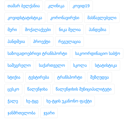
თამარ ბელქანია
კლინიკა
კოვიდ19
კოვიდსტატისტიკა
კორონავირუსი
მასწავლებელი
მერი
მოქალაქეები
ნიკა მელია
პანდემია
პანდმეია
პროექტი
რეგულაცია
საზოგადოებრივი ტრანსპორტი
საკოორდინაციო საბჭო
სამეგრელო
საქართველო
სკოლა
სტატისტიკა
სტიქია
ტესტირება
ტრანსპორტი
შეზღუდვა
ცესკო
წალენჯიხა
წალენჯიხის მუნიციპალიტეტი
ჭალე
ხე-ტყე
ხე-ტყის უკანონო ფაქტი
ჯანმრთელობა
ჯვარი