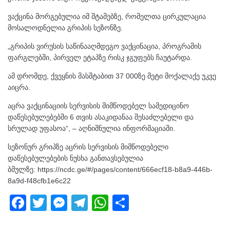
ვაქცინა მორგებულია იმ შტამებზე, რომელთა ცირკულაცია
მოსალოდნელია გრიპის სეზონზე.
„გრიპის ვირუსის საწინააღმდეგო ვაქცინაცია, პროგრამის
ფარგლებში, პირველ ეტაპზე რისკ ჯგუფებს ჩაუტარდა.
ამ დრომდე, ქვეყნის მასშტაბით 37 000ზე მეტი მოქალაქე უკვე
აიცრა.
აცრა ვაქცინაციის სერვისის მიმწოდებელ სამედიცინო
დაწესებულებებში 6 თვის ასაკიდანაა შესაძლებელი და
სრულად უფასოა“, – აღნიშნულია ინფორმაციაში.
სეზონურ გრიპზე აცრის სერვისის მიმწოდებელი
დაწესებულებების ნუსხა განთავსებულია
ბმულზე: https://ncdc.ge/#/pages/content/666ecf18-b8a9-446b-
8a9d-f48cfb1e6c22
F
T
M
T
W
S
a
wi
e
el
h
h