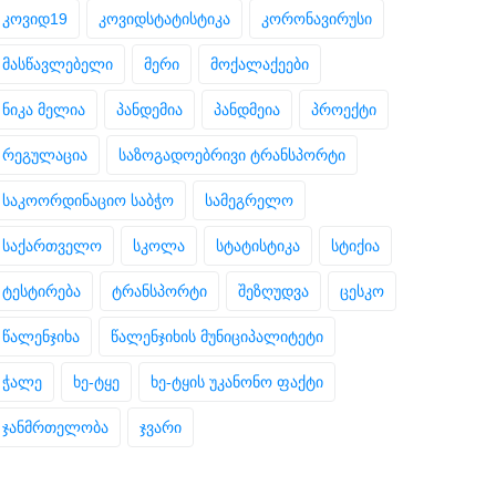
კოვიდ19
კოვიდსტატისტიკა
კორონავირუსი
მასწავლებელი
მერი
მოქალაქეები
ნიკა მელია
პანდემია
პანდმეია
პროექტი
რეგულაცია
საზოგადოებრივი ტრანსპორტი
საკოორდინაციო საბჭო
სამეგრელო
საქართველო
სკოლა
სტატისტიკა
სტიქია
ტესტირება
ტრანსპორტი
შეზღუდვა
ცესკო
წალენჯიხა
წალენჯიხის მუნიციპალიტეტი
ჭალე
ხე-ტყე
ხე-ტყის უკანონო ფაქტი
ჯანმრთელობა
ჯვარი