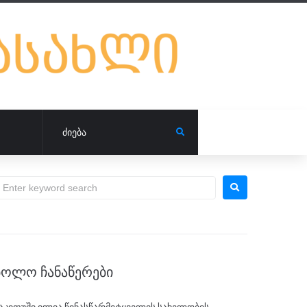
ᲑᲝᲚᲝ ᲩᲐᲜᲐᲬᲔᲠᲔᲑᲘ