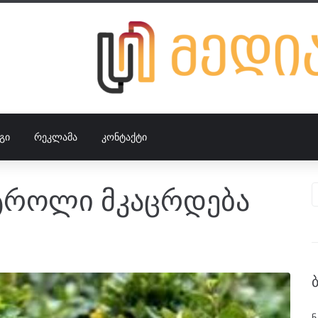
ᲒᲘ
ᲠᲔᲙᲚᲐᲛᲐ
ᲙᲝᲜᲢᲐᲥᲢᲘ
ნტროლი მკაცრდება