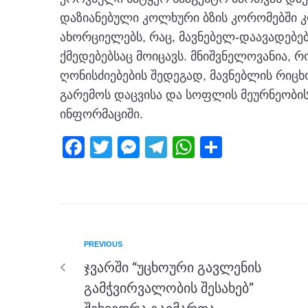
დაზიანებული კოლხური ბზის კორომებში 
ახორციელებს, რაც, მავნებელ-დაავადებე
ქმედებებსაც მოიცავს. მნიშვნელოვანია,
ღონისძიებების შედეგად, მავნებლის რიცხ
გარემოს დაცვისა და სოფლის მეურნეობი
ინფორმაციში.
F
T
M
T
W
S
a
wi
e
el
h
h
c
tt
ss
e
at
ar
e
er
e
gr
s
e
b
n
a
A
PREVIOUS
o
g
m
p
ჯვარში “უცხოური გავლენის
o
er
p
გამჭვირვალობის შესახებ”
k