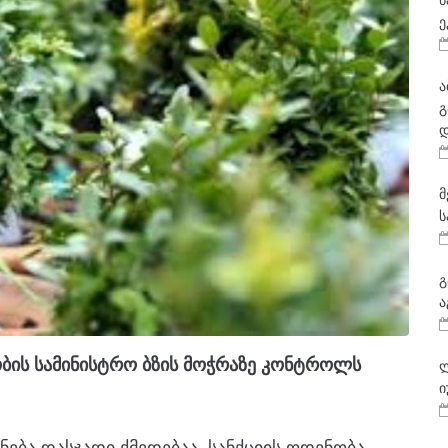
ნ
ე
ა
გ
დ
მ
ს
გ
ა
ბის სამინისტრო ბზის მოჭრაზე კონტროლს
ლ
ი
ანება დასჯადი ქმედებაა. სანქციის ოდენობა