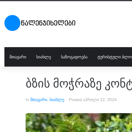
ᲛᲗᲐᲕᲐᲠᲘ
ᲡᲘᲐᲮᲚᲔ
ᲡᲐᲖᲝᲒᲐᲓᲝᲔᲑᲐ
ᲢᲣᲠᲘᲡᲢᲣᲚᲘ ᲑᲚᲝ
ბზის მოჭრაზე კო
In
მთავარი
,
სიახლე
Posted
აპრილი 22, 2024