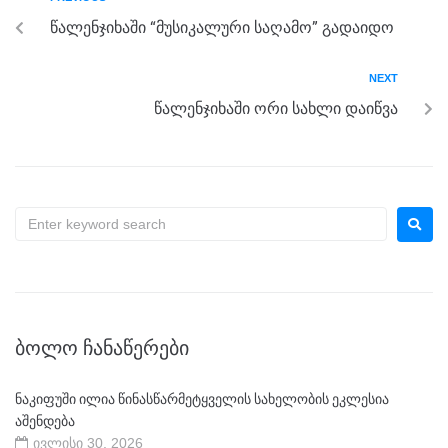
o
g
m
p
წალენჯიხაში “მუსიკალური საღამო” გადაიდო
o
er
p
k
NEXT
წალენჯიხაში ორი სახლი დაიწვა
ᲑᲝᲚᲝ ᲩᲐᲜᲐᲬᲔᲠᲔᲑᲘ
ნაკიფუში ილია წინასწარმეტყველის სახელობის ეკლესია
აშენდება
ივლისი 30, 2026