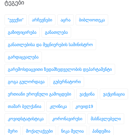
ᲢᲔᲒᲔᲑᲘ
"ევექსი"
არჩევნები
აცრა
ბიბლიოთეკა
გაზიფიცირება
განათლება
განათლებისა და მეცნიერების სამინისტრო
გარდაცვალება
გარემოსდაცვითი ზედამხედველობის დეპარტამენტი
გოგა გულორდავა
გუბერნატორი
ერთიანი ეროვნული გამოცდები
ვაქცინა
ვაქცინაცია
თამარ ბელქანია
კლინიკა
კოვიდ19
კოვიდსტატისტიკა
კორონავირუსი
მასწავლებელი
მერი
მოქალაქეები
ნიკა მელია
პანდემია