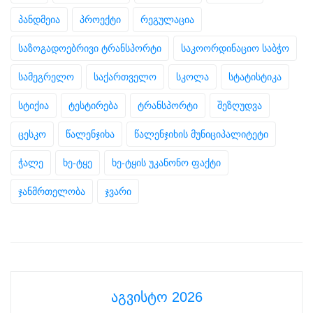
პანდმეია
პროექტი
რეგულაცია
საზოგადოებრივი ტრანსპორტი
საკოორდინაციო საბჭო
სამეგრელო
საქართველო
სკოლა
სტატისტიკა
სტიქია
ტესტირება
ტრანსპორტი
შეზღუდვა
ცესკო
წალენჯიხა
წალენჯიხის მუნიციპალიტეტი
ჭალე
ხე-ტყე
ხე-ტყის უკანონო ფაქტი
ჯანმრთელობა
ჯვარი
აგვისტო 2026