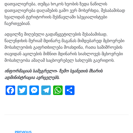
დათვალიერება, თუმცა ხოკოს ხეობის ზედა ნაწილის
დათვალიერება დაღამების გამო ვერ მოხერხდა, შესაბამისად
ხვალიდან ტერიტორიის შესწავლაში სპეციალისტები
ჩაერთვებიან.
ადგილზე მიღებული გადაწყვეტილების შესაბამისად,
წალენჯიხის მერიამ მდინარე მაგანას მიმდებარედ მცხოვრები
მოსახლეობის გაფრთხილება მოახდინა, რათა საშიშროების
თავიდან აცილების მიზნით მდინარის სიახლოვეს მცხოვრები
მოსახლეობა ამაღამ საცხოვრებელ სახლებს გაერიდოს.
ინფორმაციას სამეგრელო- ზემო სვანეთის მხარის
ადმინისტრაცია ავრცელებს.
F
T
M
T
W
S
a
wi
e
el
h
h
c
tt
ss
e
at
ar
e
er
e
gr
s
e
b
n
a
A
PREVIOUS