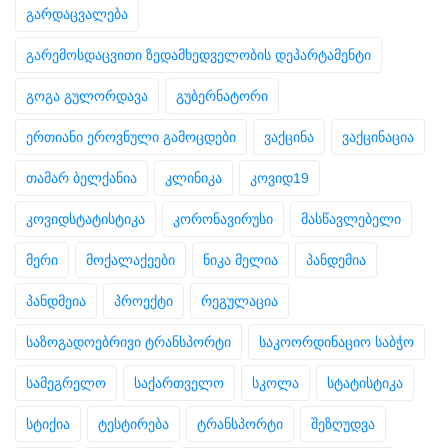
გარდაცვალება
გარემოსდაცვითი ზედამხედველობის დეპარტამენტი
გოგა გულორდავა
გუბერნატორი
ერთიანი ეროვნული გამოცდები
ვაქცინა
ვაქცინაცია
თამარ ბელქანია
კლინიკა
კოვიდ19
კოვიდსტატისტიკა
კორონავირუსი
მასწავლებელი
მერი
მოქალაქეები
ნიკა მელია
პანდემია
პანდმეია
პროექტი
რეგულაცია
საზოგადოებრივი ტრანსპორტი
საკოორდინაციო საბჭო
სამეგრელო
საქართველო
სკოლა
სტატისტიკა
სტიქია
ტესტირება
ტრანსპორტი
შეზღუდვა