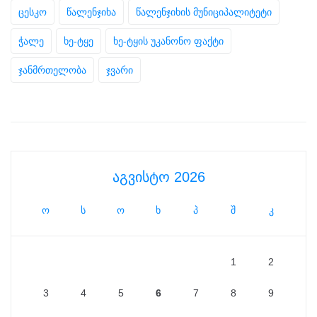
ცესკო
წალენჯიხა
წალენჯიხის მუნიციპალიტეტი
ჭალე
ხე-ტყე
ხე-ტყის უკანონო ფაქტი
ჯანმრთელობა
ჯვარი
აგვისტო 2026
ო
ს
ო
ხ
პ
შ
კ
1
2
3
4
5
6
7
8
9