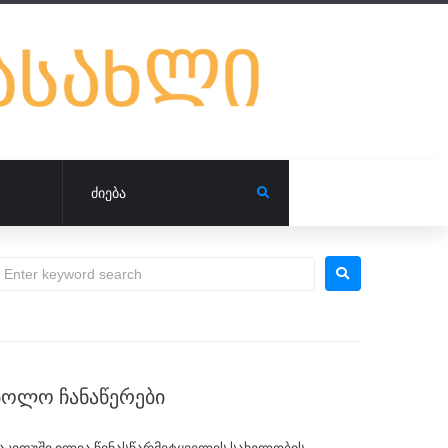
ᲑᲝᲚᲝ ᲩᲐᲜᲐᲬᲔᲠᲔᲑᲘ