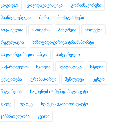
კოვიდ19
კოვიდსტატისტიკა
კორონავირუსი
მასწავლებელი
მერი
მოქალაქეები
ნიკა მელია
პანდემია
პანდმეია
პროექტი
რეგულაცია
საზოგადოებრივი ტრანსპორტი
საკოორდინაციო საბჭო
სამეგრელო
საქართველო
სკოლა
სტატისტიკა
სტიქია
ტესტირება
ტრანსპორტი
შეზღუდვა
ცესკო
წალენჯიხა
წალენჯიხის მუნიციპალიტეტი
ჭალე
ხე-ტყე
ხე-ტყის უკანონო ფაქტი
ჯანმრთელობა
ჯვარი