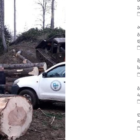
ნ
ე
ა
გ
დ
მ
ს
გ
ა
ლ
ი