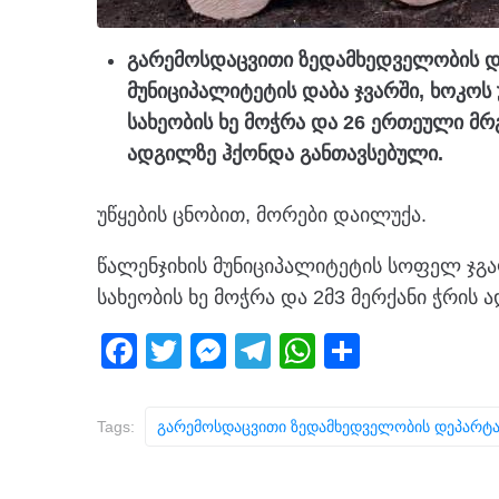
გარემოსდაცვითი ზედამხედველობის დ
მუნიციპალიტეტის დაბა ჯვარში, ხოკოს 
სახეობის ხე მოჭრა და 26 ერთეული მრ
ადგილზე ჰქონდა განთავსებული.
უწყების ცნობით, მორები დაილუქა.
წალენჯიხის მუნიციპალიტეტის სოფელ ჯგა
სახეობის ხე მოჭრა და 2მ3 მერქანი ჭრის 
F
T
M
T
W
S
a
wi
e
el
h
h
c
tt
ss
e
at
ar
Tags:
Გარემოსდაცვითი Ზედამხედველობის Დეპარტა
e
er
e
gr
s
e
b
n
a
A