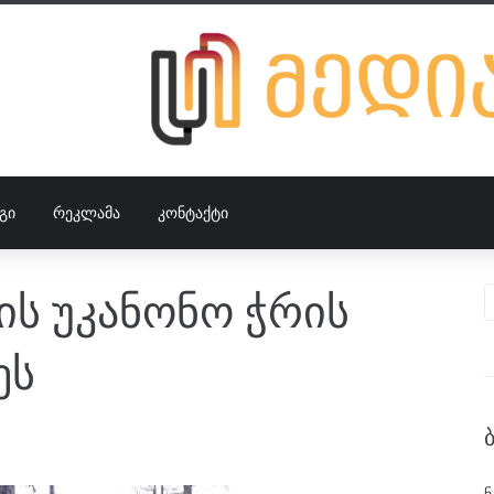
ᲒᲘ
ᲠᲔᲙᲚᲐᲛᲐ
ᲙᲝᲜᲢᲐᲥᲢᲘ
ის უკანონო ჭრის
ეს