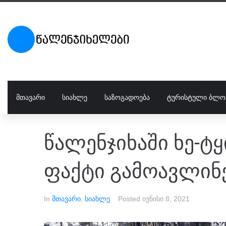
ᲛᲗᲐᲕᲐᲠᲘ
ᲡᲘᲐᲮᲚᲔ
ᲡᲐᲖᲝᲒᲐᲓᲝᲔᲑᲐ
ᲢᲣᲠᲘᲡᲢᲣᲚᲘ ᲑᲚᲝ
წალენჯიხაში ხე-ტყ
ფაქტი გამოავლინ
In
მთავარი
,
სიახლე
Posted
ივნისი 8, 2021