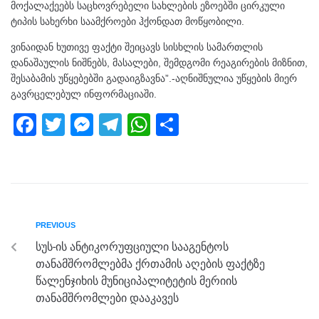
მოქალაქეებს საცხოვრებელი სახლების ეზოებში ცირკული
ტიპის სახერხი საამქროები ჰქონდათ მოწყობილი.
ვინაიდან ხუთივე ფაქტი შეიცავს სისხლის სამართლის
დანაშაულის ნიშნებს, მასალები, შემდგომი რეაგირების მიზნით,
შესაბამის უწყებებში გადაიგზავნა”.-აღნიშნულია უწყების მიერ
გავრცელებულ ინფორმაციაში.
F
T
M
T
W
S
a
wi
e
el
h
h
c
tt
ss
e
at
ar
e
er
e
gr
s
e
b
n
a
A
PREVIOUS
o
g
m
p
სუს-ის ანტიკორუფციული სააგენტოს
o
er
p
თანამშრომლებმა ქრთამის აღების ფაქტზე
k
წალენჯიხის მუნიციპალიტეტის მერიის
თანამშრომლები დააკავეს