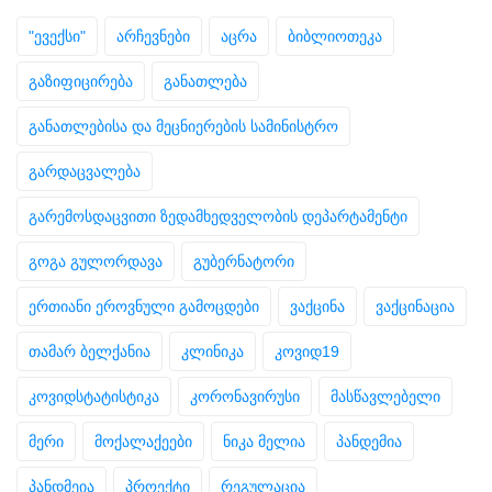
"ევექსი"
არჩევნები
აცრა
ბიბლიოთეკა
გაზიფიცირება
განათლება
განათლებისა და მეცნიერების სამინისტრო
გარდაცვალება
გარემოსდაცვითი ზედამხედველობის დეპარტამენტი
გოგა გულორდავა
გუბერნატორი
ერთიანი ეროვნული გამოცდები
ვაქცინა
ვაქცინაცია
თამარ ბელქანია
კლინიკა
კოვიდ19
კოვიდსტატისტიკა
კორონავირუსი
მასწავლებელი
მერი
მოქალაქეები
ნიკა მელია
პანდემია
პანდმეია
პროექტი
რეგულაცია