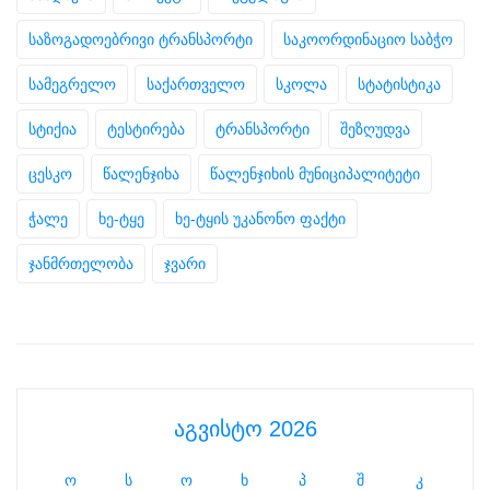
საზოგადოებრივი ტრანსპორტი
საკოორდინაციო საბჭო
სამეგრელო
საქართველო
სკოლა
სტატისტიკა
სტიქია
ტესტირება
ტრანსპორტი
შეზღუდვა
ცესკო
წალენჯიხა
წალენჯიხის მუნიციპალიტეტი
ჭალე
ხე-ტყე
ხე-ტყის უკანონო ფაქტი
ჯანმრთელობა
ჯვარი
აგვისტო 2026
ო
ს
ო
ხ
პ
შ
კ