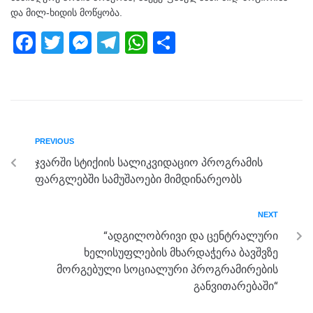
და მილ-ხიდის მოწყობა.
F
T
M
T
W
S
a
wi
e
el
h
h
c
tt
ss
e
at
ar
e
er
e
gr
s
e
b
n
a
A
PREVIOUS
o
g
m
p
ჯვარში სტიქიის სალიკვიდაციო პროგრამის
o
er
p
ფარგლებში სამუშაოები მიმდინარეობს
k
NEXT
“ადგილობრივი და ცენტრალური
ხელისუფლების მხარდაჭერა ბავშვზე
მორგებული სოციალური პროგრამირების
განვითარებაში“