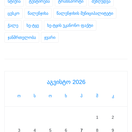
სტიქია
ტესტირება
ტრანსპორტი
შეზღუდვა
ცესკო
წალენჯიხა
წალენჯიხის მუნიციპალიტეტი
ჭალე
ხე-ტყე
ხე-ტყის უკანონო ფაქტი
ჯანმრთელობა
ჯვარი
აგვისტო 2026
ო
ს
ო
ხ
პ
შ
კ
1
2
3
4
5
6
7
8
9