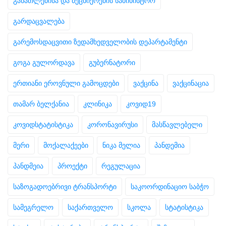
განათლებისა და მეცნიერების სამინისტრო
გარდაცვალება
გარემოსდაცვითი ზედამხედველობის დეპარტამენტი
გოგა გულორდავა
გუბერნატორი
ერთიანი ეროვნული გამოცდები
ვაქცინა
ვაქცინაცია
თამარ ბელქანია
კლინიკა
კოვიდ19
კოვიდსტატისტიკა
კორონავირუსი
მასწავლებელი
მერი
მოქალაქეები
ნიკა მელია
პანდემია
პანდმეია
პროექტი
რეგულაცია
საზოგადოებრივი ტრანსპორტი
საკოორდინაციო საბჭო
სამეგრელო
საქართველო
სკოლა
სტატისტიკა