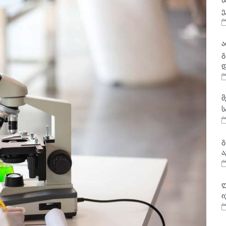
ნ
ე
ა
გ
დ
მ
ს
გ
ა
ლ
ი