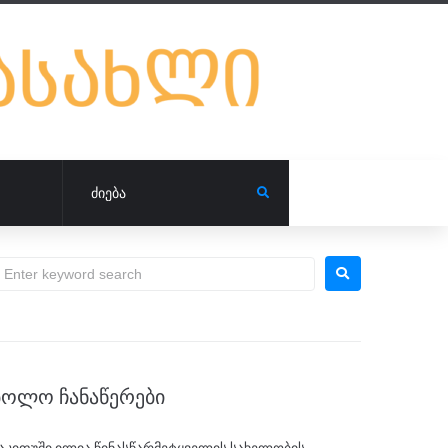
ᲑᲝᲚᲝ ᲩᲐᲜᲐᲬᲔᲠᲔᲑᲘ