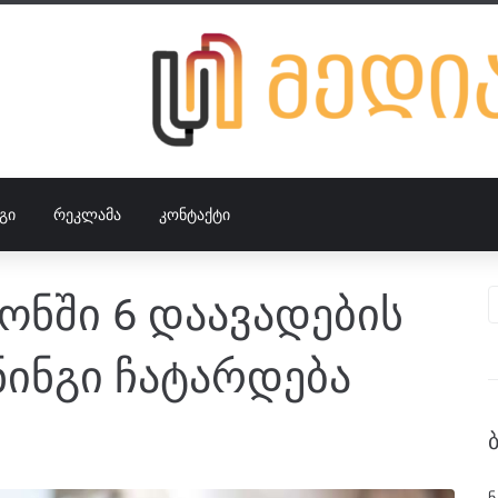
ᲒᲘ
ᲠᲔᲙᲚᲐᲛᲐ
ᲙᲝᲜᲢᲐᲥᲢᲘ
ონში 6 დაავადების
ინგი ჩატარდება