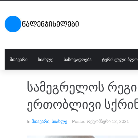
ᲛᲗᲐᲕᲐᲠᲘ
ᲡᲘᲐᲮᲚᲔ
ᲡᲐᲖᲝᲒᲐᲓᲝᲔᲑᲐ
ᲢᲣᲠᲘᲡᲢᲣᲚᲘ ᲑᲚᲝ
სამეგრელოს რეგი
ერთობლივი სქრინ
In
მთავარი
,
სიახლე
Posted
ოქტომბერი 12, 2021