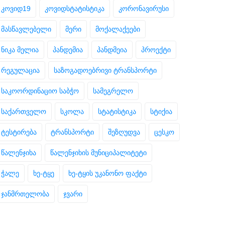
კოვიდ19
კოვიდსტატისტიკა
კორონავირუსი
მასწავლებელი
მერი
მოქალაქეები
ნიკა მელია
პანდემია
პანდმეია
პროექტი
რეგულაცია
საზოგადოებრივი ტრანსპორტი
საკოორდინაციო საბჭო
სამეგრელო
საქართველო
სკოლა
სტატისტიკა
სტიქია
ტესტირება
ტრანსპორტი
შეზღუდვა
ცესკო
წალენჯიხა
წალენჯიხის მუნიციპალიტეტი
ჭალე
ხე-ტყე
ხე-ტყის უკანონო ფაქტი
ჯანმრთელობა
ჯვარი