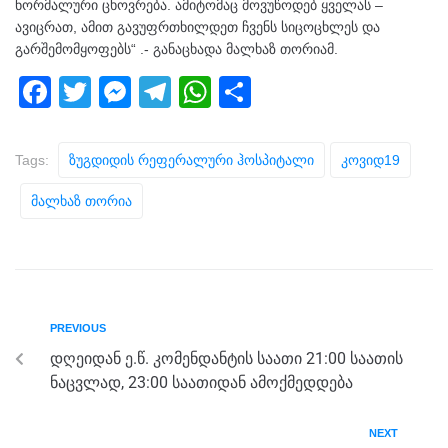
ნორმალური ცხოვრება. ამიტომაც მოვუწოდებ ყველას –
ავიცრათ, ამით გავუფრთხილდეთ ჩვენს სიცოცხლეს და
გარშემომყოფებს“ .- განაცხადა მალხაზ თორიამ.
F
T
M
T
W
S
a
wi
e
el
h
h
c
tt
ss
e
at
ar
Tags:
Ზუგდიდის Რეფერალური Ჰოსპიტალი
Კოვიდ19
e
er
e
gr
s
e
Მალხაზ Თორია
b
n
a
A
o
g
m
p
o
er
p
k
PREVIOUS
დღეიდან ე.წ. კომენდანტის საათი 21:00 საათის
ნაცვლად, 23:00 საათიდან ამოქმედდება
NEXT