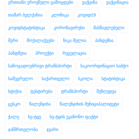
ერთიანი ეროვნული გამოცდები
ვაქცინა
ვაქცინაცია
თამარ ბელქანია
კლინიკა
კოვიდ19
კოვიდსტატისტიკა
კორონავირუსი
მასწავლებელი
მერი
მოქალაქეები
ნიკა მელია
პანდემია
პანდმეია
პროექტი
რეგულაცია
საზოგადოებრივი ტრანსპორტი
საკოორდინაციო საბჭო
სამეგრელო
საქართველო
სკოლა
სტატისტიკა
სტიქია
ტესტირება
ტრანსპორტი
შეზღუდვა
ცესკო
წალენჯიხა
წალენჯიხის მუნიციპალიტეტი
ჭალე
ხე-ტყე
ხე-ტყის უკანონო ფაქტი
ჯანმრთელობა
ჯვარი