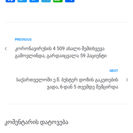
a
wi
e
el
h
h
c
tt
ss
e
at
ar
e
er
e
gr
s
e
b
n
a
A
PREVIOUS
o
g
m
p
კორონავირუსის 4 509 ახალი შემთხვევა
o
er
p
გამოვლინდა, გარდაიცვალა 59 პაციენტი
k
NEXT
საქართველოში ე.წ. ბუსტერ დოზის გაკეთების
ვადა, 6-დან 5 თვემდე შემცირდა
კომენტარის დატოვება