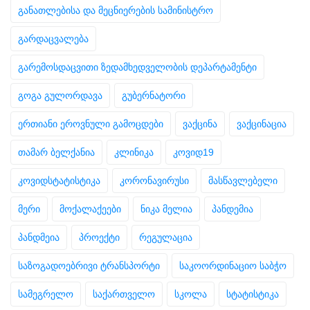
განათლებისა და მეცნიერების სამინისტრო
გარდაცვალება
გარემოსდაცვითი ზედამხედველობის დეპარტამენტი
გოგა გულორდავა
გუბერნატორი
ერთიანი ეროვნული გამოცდები
ვაქცინა
ვაქცინაცია
თამარ ბელქანია
კლინიკა
კოვიდ19
კოვიდსტატისტიკა
კორონავირუსი
მასწავლებელი
მერი
მოქალაქეები
ნიკა მელია
პანდემია
პანდმეია
პროექტი
რეგულაცია
საზოგადოებრივი ტრანსპორტი
საკოორდინაციო საბჭო
სამეგრელო
საქართველო
სკოლა
სტატისტიკა