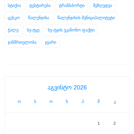
სტიქია
ტესტირება
ტრანსპორტი
შეზღუდვა
ცესკო
წალენჯიხა
წალენჯიხის მუნიციპალიტეტი
ჭალე
ხე-ტყე
ხე-ტყის უკანონო ფაქტი
ჯანმრთელობა
ჯვარი
აგვისტო 2026
ო
ს
ო
ხ
პ
შ
კ
1
2