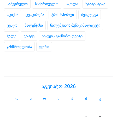
სამეგრელო
საქართველო
სკოლა
სტატისტიკა
სტიქია
ტესტირება
ტრანსპორტი
შეზღუდვა
ცესკო
წალენჯიხა
წალენჯიხის მუნიციპალიტეტი
ჭალე
ხე-ტყე
ხე-ტყის უკანონო ფაქტი
ჯანმრთელობა
ჯვარი
აგვისტო 2026
ო
ს
ო
ხ
პ
შ
კ