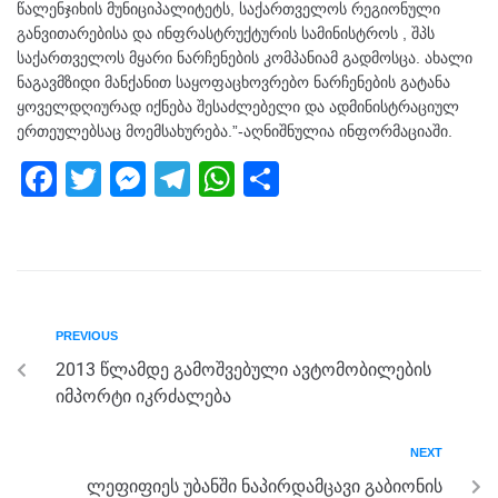
წალენჯიხის მუნიციპალიტეტს, საქართველოს რეგიონული
განვითარებისა და ინფრასტრუქტურის სამინისტროს , შპს
საქართველოს მყარი ნარჩენების კომპანიამ გადმოსცა. ახალი
ნაგავმზიდი მანქანით საყოფაცხოვრებო ნარჩენების გატანა
ყოველდღიურად იქნება შესაძლებელი და ადმინისტრაციულ
ერთეულებსაც მოემსახურება.”-აღნიშნულია ინფორმაციაში.
F
T
M
T
W
S
a
wi
e
el
h
h
c
tt
ss
e
at
ar
e
er
e
gr
s
e
b
n
a
A
PREVIOUS
o
g
m
p
2013 წლამდე გამოშვებული ავტომობილების
o
er
p
იმპორტი იკრძალება
k
NEXT
ლეფიფიეს უბანში ნაპირდამცავი გაბიონის