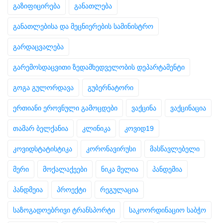
გაზიფიცირება
განათლება
განათლებისა და მეცნიერების სამინისტრო
გარდაცვალება
გარემოსდაცვითი ზედამხედველობის დეპარტამენტი
გოგა გულორდავა
გუბერნატორი
ერთიანი ეროვნული გამოცდები
ვაქცინა
ვაქცინაცია
თამარ ბელქანია
კლინიკა
კოვიდ19
კოვიდსტატისტიკა
კორონავირუსი
მასწავლებელი
მერი
მოქალაქეები
ნიკა მელია
პანდემია
პანდმეია
პროექტი
რეგულაცია
საზოგადოებრივი ტრანსპორტი
საკოორდინაციო საბჭო