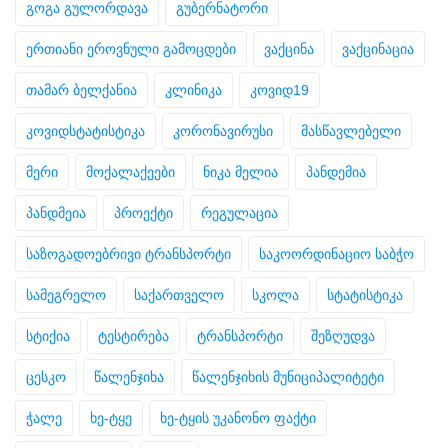
გოგა გულორდავა
გუბერნატორი
ერთიანი ეროვნული გამოცდები
ვაქცინა
ვაქცინაცია
თამარ ბელქანია
კლინიკა
კოვიდ19
კოვიდსტატისტიკა
კორონავირუსი
მასწავლებელი
მერი
მოქალაქეები
ნიკა მელია
პანდემია
პანდმეია
პროექტი
რეგულაცია
საზოგადოებრივი ტრანსპორტი
საკოორდინაციო საბჭო
სამეგრელო
საქართველო
სკოლა
სტატისტიკა
სტიქია
ტესტირება
ტრანსპორტი
შეზღუდვა
ცესკო
წალენჯიხა
წალენჯიხის მუნიციპალიტეტი
ჭალე
ხე-ტყე
ხე-ტყის უკანონო ფაქტი