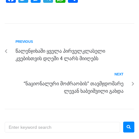
a
wi
e
el
h
h
c
tt
ss
e
at
ar
e
er
e
gr
s
e
b
n
a
A
PREVIOUS
o
g
m
p
წალენჯიხაში ყველა პირველკლასელი
o
er
p
კვებისთვის დღეში 4 ლარს მიიღებს
k
NEXT
“ნაციონალური მოძრაობის” თავმჯდომარე
ლევან ხაბეიშვილი გახდა