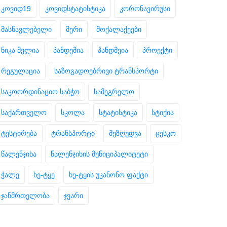
კოვიდ19
კოვიდსტატისტიკა
კორონავირუსი
მასწავლებელი
მერი
მოქალაქეები
ნიკა მელია
პანდემია
პანდმეია
პროექტი
რეგულაცია
საზოგადოებრივი ტრანსპორტი
საკოორდინაციო საბჭო
სამეგრელო
საქართველო
სკოლა
სტატისტიკა
სტიქია
ტესტირება
ტრანსპორტი
შეზღუდვა
ცესკო
წალენჯიხა
წალენჯიხის მუნიციპალიტეტი
ჭალე
ხე-ტყე
ხე-ტყის უკანონო ფაქტი
ჯანმრთელობა
ჯვარი