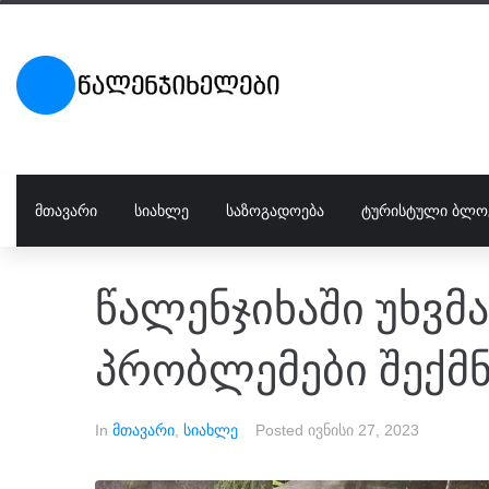
ᲛᲗᲐᲕᲐᲠᲘ
ᲡᲘᲐᲮᲚᲔ
ᲡᲐᲖᲝᲒᲐᲓᲝᲔᲑᲐ
ᲢᲣᲠᲘᲡᲢᲣᲚᲘ ᲑᲚᲝ
წალენჯიხაში უხვმა
პრობლემები შექმ
In
მთავარი
,
სიახლე
Posted
ივნისი 27, 2023