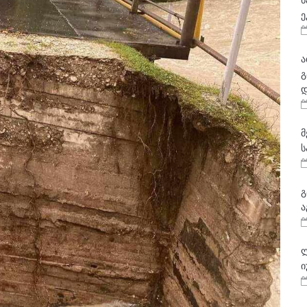
ნ
ე
ა
გ
დ
მ
ს
გ
ა
ლ
ი