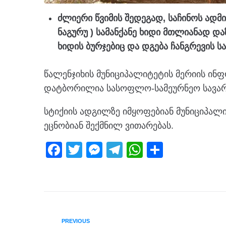
ძლიერი წვიმის შედეგად, საჩინოს ადმ
ნაგურუ ) სამანქანე ხიდი მთლიანად და
ხიდის ბურჯებიც და დგება ჩანგრევის ს
წალენჯიხის მუნიციპალიტეტის მერიის ინფ
დატბორილია სასოფლო-სამეურნეო სავარ
სტიქიის ადგილზე იმყოფებიან მუნიციპალ
ეცნობიან შექმნილ ვითარებას.
F
T
M
T
W
S
a
wi
e
el
h
h
c
tt
ss
e
at
ar
e
er
e
gr
s
e
b
n
a
A
PREVIOUS