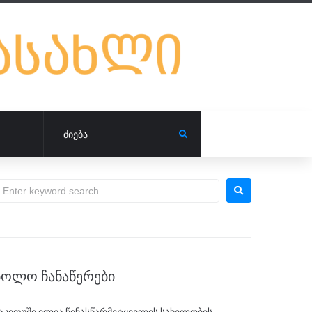
ᲑᲝᲚᲝ ᲩᲐᲜᲐᲬᲔᲠᲔᲑᲘ