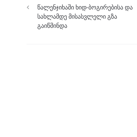
o
g
m
p
წალენჯიხაში ხიდ-ბოგირებისა და
o
er
p
სახლამდე მისასვლელი გზა
k
გაიწმინდა