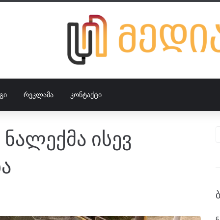
ᲒᲘ
ᲠᲔᲙᲚᲐᲛᲐ
ᲙᲝᲜᲢᲐᲥᲢᲘ
 ნალექმა ისევ
ნა