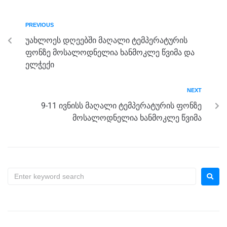
e
er
e
gr
s
e
b
n
a
A
PREVIOUS
o
g
m
p
უახლოეს დღეებში მაღალი ტემპერატურის
o
er
p
ფონზე მოსალოდნელია ხანმოკლე წვიმა და
k
ელჭექი
NEXT
9-11 ივნისს მაღალი ტემპერატურის ფონზე
მოსალოდნელია ხანმოკლე წვიმა