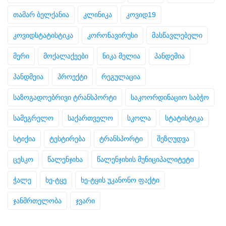
თამარ ბელქანია
კლინიკა
კოვიდ19
კოვიდსტატისტიკა
კორონავირუსი
მასწავლებელი
მერი
მოქალაქეები
ნიკა მელია
პანდემია
პანდმეია
პროექტი
რეგულაცია
საზოგადოებრივი ტრანსპორტი
საკოორდინაციო საბჭო
სამეგრელო
საქართველო
სკოლა
სტატისტიკა
სტიქია
ტესტირება
ტრანსპორტი
შეზღუდვა
ცესკო
წალენჯიხა
წალენჯიხის მუნიციპალიტეტი
ჭალე
ხე-ტყე
ხე-ტყის უკანონო ფაქტი
ჯანმრთელობა
ჯვარი