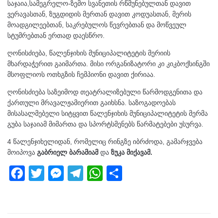
საჯაია,სამეგრელო-ზემო სვანეთის რწმუნებულთან დავით
ვერავასთან, ზუგდიდის მერთან დავით კოდუასთან, მერის
მოადგილეებთან, საკრებულოს წევრებთან და მოწვეულ
სტუმრებთან ერთად დაესწრო.
ღონისძიება, წალენჯიხის მუნიციპალიტეტის მერიის
მხარდაჭერით გაიმართა. მისი ორგანიზატორი კი კიკბოქსინგში
მსოფლიოს ოთხგზის ჩემპიონი დავით ქირიაა.
ღონისძიება საზეიმოდ თეატრალიზებული წარმოდგენითა და
ქართული მრავალჟამიერით გაიხსნა. საზოგადოებას
მისასალმებელი სიტყვით წალენჯიხის მუნიციპალიტეტის მერმა
გუბა საჯაიამ მიმართა და სპორტსმენებს წარმატებები უსურვა.
4 წალენჯიხელიდან, რომელიც რინგზე იბრძოდა, გამარჯვება
მოიპოვა
გაბრიელ ბარამიამ
და
ზუკა მიქავამ.
F
T
M
T
W
S
a
wi
e
el
h
h
c
tt
ss
e
at
ar