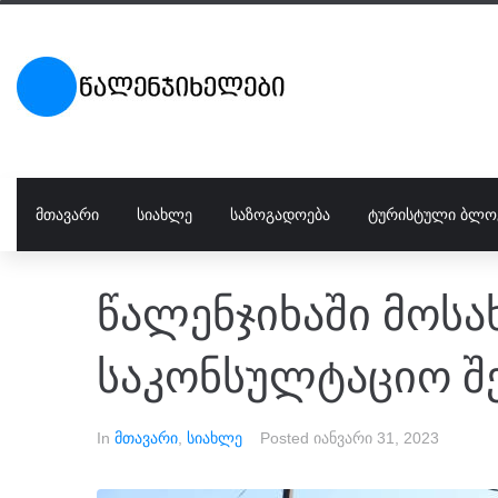
ᲛᲗᲐᲕᲐᲠᲘ
ᲡᲘᲐᲮᲚᲔ
ᲡᲐᲖᲝᲒᲐᲓᲝᲔᲑᲐ
ᲢᲣᲠᲘᲡᲢᲣᲚᲘ ᲑᲚᲝ
წალენჯიხაში მოს
საკონსულტაციო შ
In
მთავარი
,
სიახლე
Posted
იანვარი 31, 2023