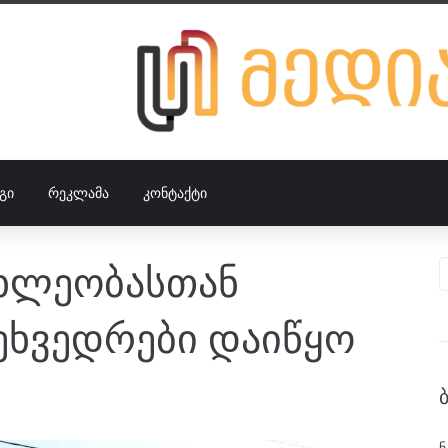
ᲒᲘ
ᲠᲔᲙᲚᲐᲛᲐ
ᲙᲝᲜᲢᲐᲥᲢᲘ
ახლეობასთან
ეხვედრები დაიწყო