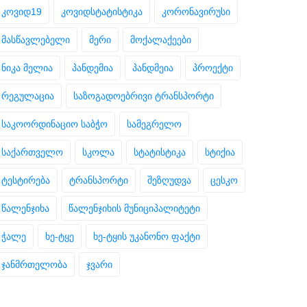
კოვიდ19
კოვიდსტატისტიკა
კორონავირუსი
მასწავლებელი
მერი
მოქალაქეები
ნიკა მელია
პანდემია
პანდმეია
პროექტი
რეგულაცია
საზოგადოებრივი ტრანსპორტი
საკოორდინაციო საბჭო
სამეგრელო
საქართველო
სკოლა
სტატისტიკა
სტიქია
ტესტირება
ტრანსპორტი
შეზღუდვა
ცესკო
წალენჯიხა
წალენჯიხის მუნიციპალიტეტი
ჭალე
ხე-ტყე
ხე-ტყის უკანონო ფაქტი
ჯანმრთელობა
ჯვარი