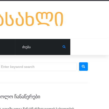
ᲑᲝᲚᲝ ᲩᲐᲜᲐᲬᲔᲠᲔᲑᲘ