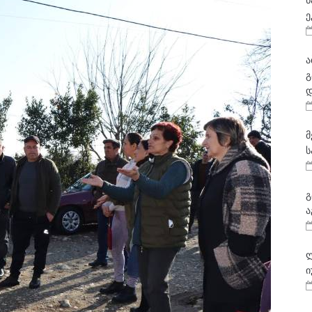
ნ
ე
ა
გ
დ
მ
ს
გ
ა
ლ
ი