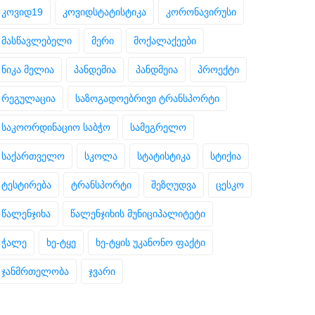
კოვიდ19
კოვიდსტატისტიკა
კორონავირუსი
მასწავლებელი
მერი
მოქალაქეები
ნიკა მელია
პანდემია
პანდმეია
პროექტი
რეგულაცია
საზოგადოებრივი ტრანსპორტი
საკოორდინაციო საბჭო
სამეგრელო
საქართველო
სკოლა
სტატისტიკა
სტიქია
ტესტირება
ტრანსპორტი
შეზღუდვა
ცესკო
წალენჯიხა
წალენჯიხის მუნიციპალიტეტი
ჭალე
ხე-ტყე
ხე-ტყის უკანონო ფაქტი
ჯანმრთელობა
ჯვარი