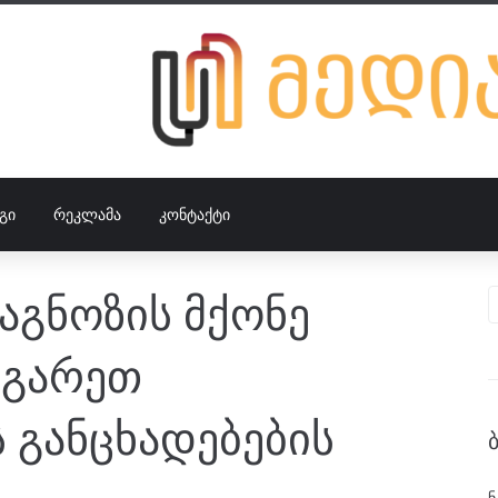
ᲒᲘ
ᲠᲔᲙᲚᲐᲛᲐ
ᲙᲝᲜᲢᲐᲥᲢᲘ
გნოზის მქონე
რგარეთ
 განცხადებების