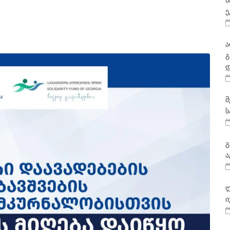
ნ
ე
ა
გ
დ
მ
ს
გ
ა
ლ
ი