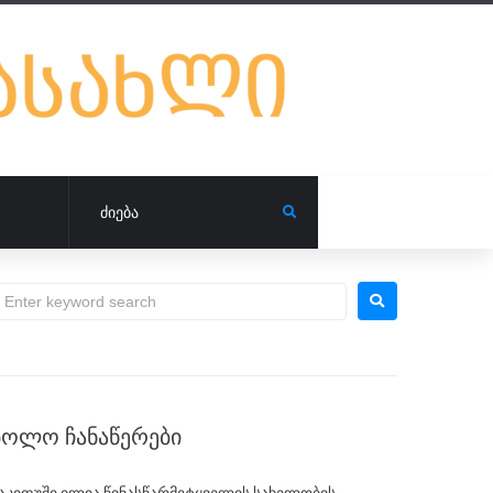
ᲑᲝᲚᲝ ᲩᲐᲜᲐᲬᲔᲠᲔᲑᲘ