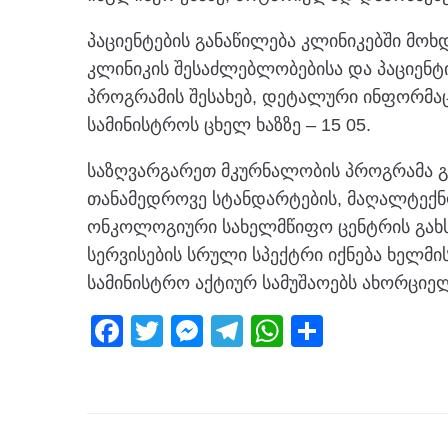
პაციენტების განაწილება კლინიკებში მოხ
კლინიკის შესაძლებლობებისა და პაციენტი
პროგრამის შესახებ, დეტალური ინფორმაც
სამინისტროს ცხელ ხაზზე – 15 05.
საზღვარგარეთ მკურნალობის პროგრამა გ
თანამედროვე სტანდარტების, მაღალტექ
ონკოლოგიური სახელმწიფო ცენტრის გახსნ
სერვისების სრული სპექტრი იქნება ხელმი
სამინისტრო აქტიურ სამუშაოებს ახორციელ
F
T
M
T
W
S
a
wi
e
el
h
h
c
tt
ss
e
at
ar
e
er
e
gr
s
e