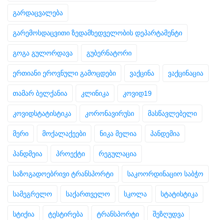
გარდაცვალება
გარემოსდაცვითი ზედამხედველობის დეპარტამენტი
გოგა გულორდავა
გუბერნატორი
ერთიანი ეროვნული გამოცდები
ვაქცინა
ვაქცინაცია
თამარ ბელქანია
კლინიკა
კოვიდ19
კოვიდსტატისტიკა
კორონავირუსი
მასწავლებელი
მერი
მოქალაქეები
ნიკა მელია
პანდემია
პანდმეია
პროექტი
რეგულაცია
საზოგადოებრივი ტრანსპორტი
საკოორდინაციო საბჭო
სამეგრელო
საქართველო
სკოლა
სტატისტიკა
სტიქია
ტესტირება
ტრანსპორტი
შეზღუდვა