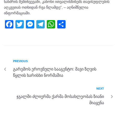
ხანძრის შემთხვევაში, კანონი ითვალისწინებს თავისუფლების
აღკვეთას ოთხიდან რვა წლამდე“, – აღნიშნულია
ინფორმაციაში.
F
T
M
T
W
S
a
wi
e
el
h
h
c
tt
ss
e
at
ar
e
er
e
gr
s
e
b
n
a
A
PREVIOUS
o
g
m
p
გარემოს ეროვნული სააგენტო: შავი ზღვის
o
er
p
წყლის ხარისხი ნორმაშია
k
NEXT
ჯგალში ძლიერმა ქარმა მოსახლეობას ზიანი
მიაყენა