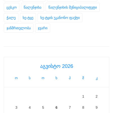
ცესკო
წალენჯიხა
წალენჯიხის მუნიციპალიტეტი
ჭალე
ხე-ტყე
ხე-ტყის უკანონო ფაქტი
ჯანმრთელობა
ჯვარი
აგვისტო 2026
ო
ს
ო
ხ
პ
შ
კ
1
2
3
4
5
6
7
8
9