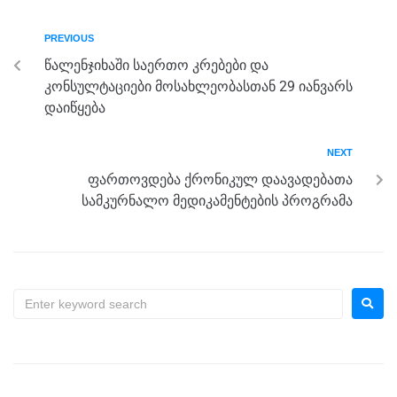
b
n
a
A
PREVIOUS
o
g
m
p
წალენჯიხაში საერთო კრებები და
o
er
p
კონსულტაციები მოსახლეობასთან 29 იანვარს
k
დაიწყება
NEXT
ფართოვდება ქრონიკულ დაავადებათა
სამკურნალო მედიკამენტების პროგრამა