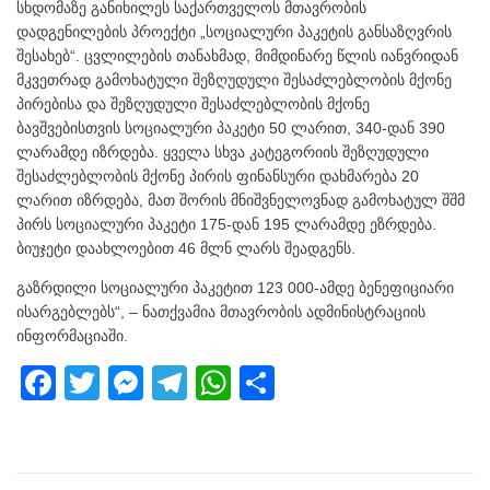
სხდომაზე განიხილეს საქართველოს მთავრობის
დადგენილების პროექტი „სოციალური პაკეტის განსაზღვრის
შესახებ“. ცვლილების თანახმად, მიმდინარე წლის იანვრიდან
მკვეთრად გამოხატული შეზღუდული შესაძლებლობის მქონე
პირებისა და შეზღუდული შესაძლებლობის მქონე
ბავშვებისთვის სოციალური პაკეტი 50 ლარით, 340-დან 390
ლარამდე იზრდება. ყველა სხვა კატეგორიის შეზღუდული
შესაძლებლობის მქონე პირის ფინანსური დახმარება 20
ლარით იზრდება, მათ შორის მნიშვნელოვნად გამოხატულ შშმ
პირს სოციალური პაკეტი 175-დან 195 ლარამდე ეზრდება.
ბიუჯეტი დაახლოებით 46 მლნ ლარს შეადგენს.
გაზრდილი სოციალური პაკეტით 123 000-ამდე ბენეფიციარი
ისარგებლებს“, – ნათქვამია მთავრობის ადმინისტრაციის
ინფორმაციაში.
F
T
M
T
W
S
a
wi
e
el
h
h
c
tt
ss
e
at
ar
e
er
e
gr
s
e