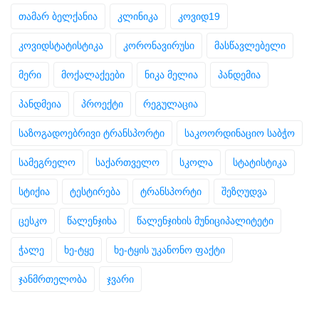
თამარ ბელქანია
კლინიკა
კოვიდ19
კოვიდსტატისტიკა
კორონავირუსი
მასწავლებელი
მერი
მოქალაქეები
ნიკა მელია
პანდემია
პანდმეია
პროექტი
რეგულაცია
საზოგადოებრივი ტრანსპორტი
საკოორდინაციო საბჭო
სამეგრელო
საქართველო
სკოლა
სტატისტიკა
სტიქია
ტესტირება
ტრანსპორტი
შეზღუდვა
ცესკო
წალენჯიხა
წალენჯიხის მუნიციპალიტეტი
ჭალე
ხე-ტყე
ხე-ტყის უკანონო ფაქტი
ჯანმრთელობა
ჯვარი