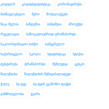
კოვიდ19
კოვიდსტატისტიკა
კორონავირუსი
მასწავლებელი
მერი
მოქალაქეები
ნიკა მელია
პანდემია
პანდმეია
პროექტი
რეგულაცია
საზოგადოებრივი ტრანსპორტი
საკოორდინაციო საბჭო
სამეგრელო
საქართველო
სკოლა
სტატისტიკა
სტიქია
ტესტირება
ტრანსპორტი
შეზღუდვა
ცესკო
წალენჯიხა
წალენჯიხის მუნიციპალიტეტი
ჭალე
ხე-ტყე
ხე-ტყის უკანონო ფაქტი
ჯანმრთელობა
ჯვარი