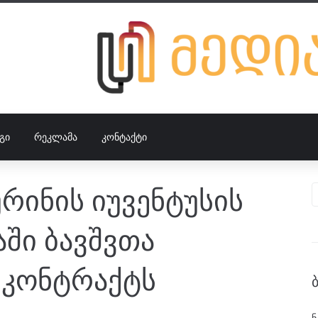
ᲒᲘ
ᲠᲔᲙᲚᲐᲛᲐ
ᲙᲝᲜᲢᲐᲥᲢᲘ
ურინის იუვენტუსის
აში ბავშვთა
ს კონტრაქტს