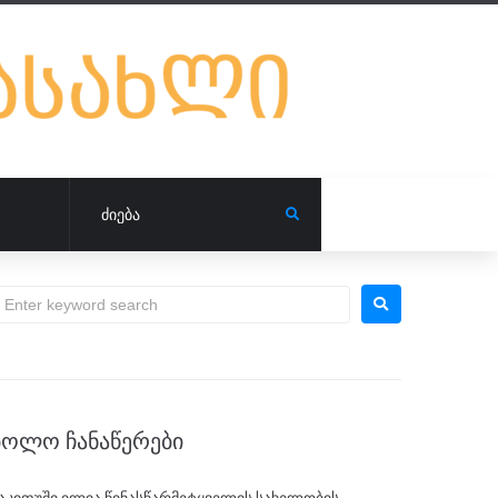
ᲑᲝᲚᲝ ᲩᲐᲜᲐᲬᲔᲠᲔᲑᲘ