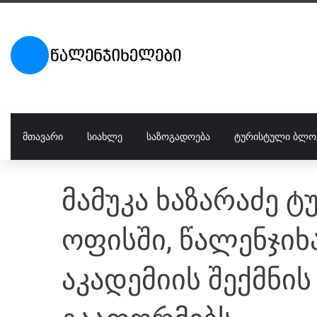
ᲛᲗᲐᲕᲐᲠᲘ
ᲡᲘᲐᲮᲚᲔ
ᲡᲐᲖᲝᲒᲐᲓᲝᲔᲑᲐ
ᲢᲣᲠᲘᲡᲢᲣᲚᲘ ᲑᲚᲝ
მამუკა ხაზარაძე ტ
ოფისში, წალენჯიხ
აკადემიის შექმნი