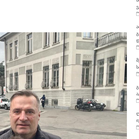
ნ
ე
ა
გ
დ
მ
ს
გ
ა
ლ
ი