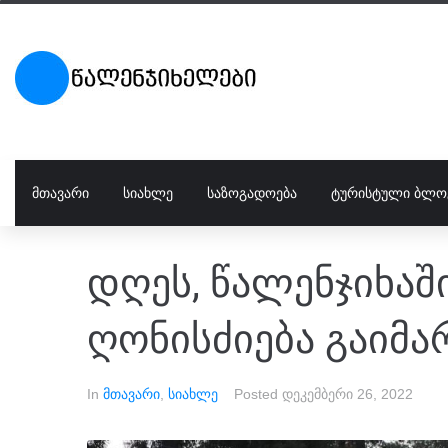
ᲛᲗᲐᲕᲐᲠᲘ
ᲡᲘᲐᲮᲚᲔ
ᲡᲐᲖᲝᲒᲐᲓᲝᲔᲑᲐ
ᲢᲣᲠᲘᲡᲢᲣᲚᲘ ᲑᲚᲝ
დღეს, წალენჯიხა
ღონისძიება გაიმა
In
მთავარი
,
სიახლე
Posted
დეკემბერი 26, 2022