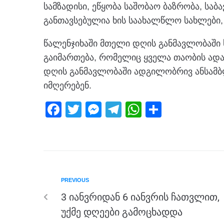
სამზადისი, ეწყობა საშობაო ბაზრობა, სა
განთავსებულია ხის საახალწლო სახლები,
წალენჯიხაში მთელი დღის განმავლობაში 
გაიმართება, რომელიც ყველა თაობის ადა
დღის განმავლობაში ადგილობრივ ანსამბლე
იმღერებენ.
F
T
M
T
W
S
a
wi
e
el
h
h
c
tt
ss
e
at
ar
e
er
e
gr
s
e
b
n
a
A
PREVIOUS
o
g
m
p
3 იანვრიდან 6 იანვრის ჩათვლით,
o
er
p
უქმე დღეები გამოცხადდა
k