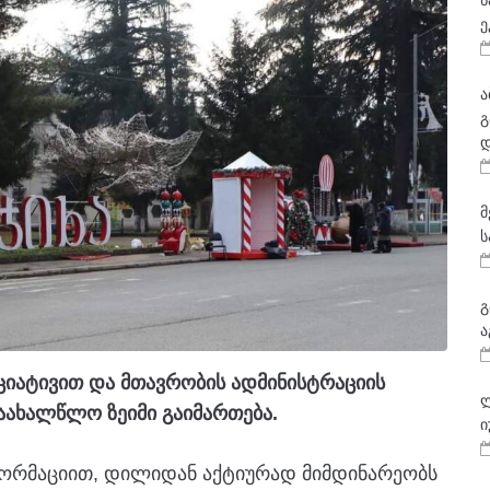
ნ
ე
ა
გ
დ
მ
ს
გ
ა
ციატივით და მთავრობის ადმინისტრაციის
ლ
აახალწლო ზეიმი გაიმართება.
ი
ფორმაციით, დილიდან აქტიურად მიმდინარეობს