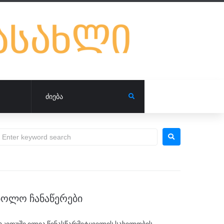
ᲑᲝᲚᲝ ᲩᲐᲜᲐᲬᲔᲠᲔᲑᲘ