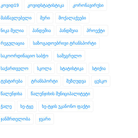
კოვიდ19
კოვიდსტატისტიკა
კორონავირუსი
მასწავლებელი
მერი
მოქალაქეები
ნიკა მელია
პანდემია
პანდმეია
პროექტი
რეგულაცია
საზოგადოებრივი ტრანსპორტი
საკოორდინაციო საბჭო
სამეგრელო
საქართველო
სკოლა
სტატისტიკა
სტიქია
ტესტირება
ტრანსპორტი
შეზღუდვა
ცესკო
წალენჯიხა
წალენჯიხის მუნიციპალიტეტი
ჭალე
ხე-ტყე
ხე-ტყის უკანონო ფაქტი
ჯანმრთელობა
ჯვარი