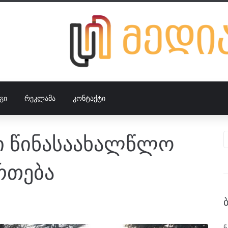
ᲒᲘ
ᲠᲔᲙᲚᲐᲛᲐ
ᲙᲝᲜᲢᲐᲥᲢᲘ
ში წინასაახალწლო
რთება