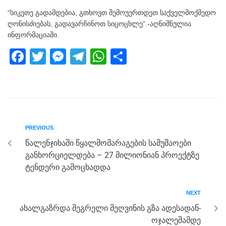
“სიკეთე გადამდებია, გთხოვთ შემოუერთდეთ საქველმოქმედო
ღონისძიებას, გადავარჩინოთ სიცოცხლე”.-აღნიშნულია
ინფორმაციაში.
F
T
M
T
W
S
a
wi
e
el
h
h
c
tt
ss
e
at
ar
e
er
e
gr
s
e
b
n
a
A
PREVIOUS
o
g
m
p
წალენჯიხაში წყალმომარაგების სამუშაოები
o
er
p
განხორციელდება – 27 მილიონიან პროექტზე
k
ტენდერი გამოცხადდა
NEXT
ახალგაზრდა მეგრელი მეღვინის გზა ადესადან-
ოჯალეშამდე