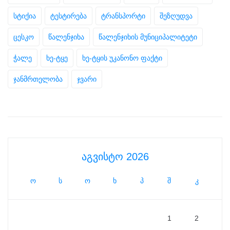
სტიქია
ტესტირება
ტრანსპორტი
შეზღუდვა
ცესკო
წალენჯიხა
წალენჯიხის მუნიციპალიტეტი
ჭალე
ხე-ტყე
ხე-ტყის უკანონო ფაქტი
ჯანმრთელობა
ჯვარი
აგვისტო 2026
ო
ს
ო
ხ
პ
შ
კ
1
2