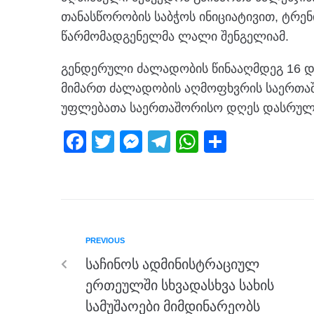
თანასწორობის საბჭოს ინიციატივით, ტრენ
წარმომადგენელმა ლალი შენგელიამ.
გენდერული ძალადობის წინააღმდეგ 16 დღ
მიმართ ძალადობის აღმოფხვრის საერთაშ
უფლებათა საერთაშორისო დღეს დასრულ
F
T
M
T
W
S
a
wi
e
el
h
h
c
tt
ss
e
at
ar
e
er
e
gr
s
e
b
n
a
A
PREVIOUS
o
g
m
p
საჩინოს ადმინისტრაციულ
o
er
p
ერთეულში სხვადასხვა სახის
k
სამუშაოები მიმდინარეობს