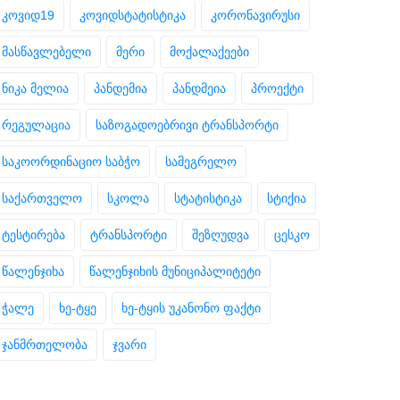
კოვიდ19
კოვიდსტატისტიკა
კორონავირუსი
მასწავლებელი
მერი
მოქალაქეები
ნიკა მელია
პანდემია
პანდმეია
პროექტი
რეგულაცია
საზოგადოებრივი ტრანსპორტი
საკოორდინაციო საბჭო
სამეგრელო
საქართველო
სკოლა
სტატისტიკა
სტიქია
ტესტირება
ტრანსპორტი
შეზღუდვა
ცესკო
წალენჯიხა
წალენჯიხის მუნიციპალიტეტი
ჭალე
ხე-ტყე
ხე-ტყის უკანონო ფაქტი
ჯანმრთელობა
ჯვარი