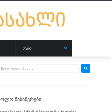
ᲑᲝᲚᲝ ᲩᲐᲜᲐᲬᲔᲠᲔᲑᲘ