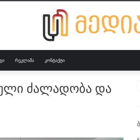
ᲒᲘ
ᲠᲔᲙᲚᲐᲛᲐ
ᲙᲝᲜᲢᲐᲥᲢᲘ
რული ძალადობა და