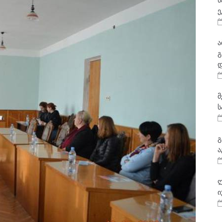
ნ
ე
ა
გ
დ
მ
ს
გ
ა
ლ
ი