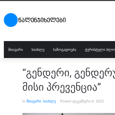
ᲛᲗᲐᲕᲐᲠᲘ
ᲡᲘᲐᲮᲚᲔ
ᲡᲐᲖᲝᲒᲐᲓᲝᲔᲑᲐ
ᲢᲣᲠᲘᲡᲢᲣᲚᲘ ᲑᲚᲝ
“გენდერი, გენდე
მისი პრევენცია”
In
მთავარი
,
სიახლე
Posted
დეკემბერი 8, 2022