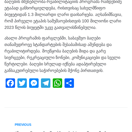
ბაღების მშენებლობა-რეაბილიტაციის პროგრამა რამდენიმე
ეტაპად განხორციელდება, რისთვისაც სახელმწიფო
ბიუჯეტიდან 1.3 მილიარდი ლარი დაიხარჯება. აღსანიშნავია,
რომ პირველი ეტაპის სამუშაოებისთვის 100 მილიონი ლარი
2023 წლის ბიუჯეტში უკვე გათვალისწინებულია.
ახალი
პროგრამის ფარგლებში, საბავშვო ბაღები
თანამედროვე სტანდარტების შესაბამისად აშენდება და
რეაბილიტირდება. მოეწყობა ბაღების შიდა და გარე
სივრცეები, რეკრეაციული ზონები, კომუნიკაციები და სველი
წერტილები. ბაღები სრულად იქნება ადაპტირებული
განსაკუთრებული საჭიროებების მქონე პირთათვის.
F
T
M
T
W
S
a
wi
e
el
h
h
c
tt
ss
e
at
ar
e
er
e
gr
s
e
b
n
a
A
PREVIOUS
o
g
m
p