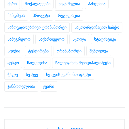
მერი
მოქალაქეები
ნიკა მელია
პანდემია
პანდმეია
პროექტი
რეგულაცია
საზოგადოებრივი ტრანსპორტი
საკოორდინაციო საბჭო
სამეგრელო
საქართველო
სკოლა
სტატისტიკა
სტიქია
ტესტირება
ტრანსპორტი
შეზღუდვა
ცესკო
წალენჯიხა
წალენჯიხის მუნიციპალიტეტი
ჭალე
ხე-ტყე
ხე-ტყის უკანონო ფაქტი
ჯანმრთელობა
ჯვარი