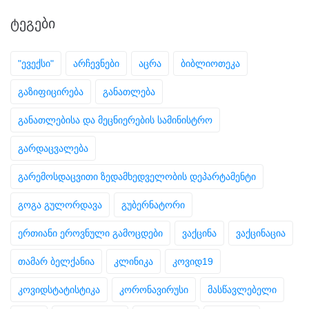
ᲢᲔᲒᲔᲑᲘ
"ევექსი"
არჩევნები
აცრა
ბიბლიოთეკა
გაზიფიცირება
განათლება
განათლებისა და მეცნიერების სამინისტრო
გარდაცვალება
გარემოსდაცვითი ზედამხედველობის დეპარტამენტი
გოგა გულორდავა
გუბერნატორი
ერთიანი ეროვნული გამოცდები
ვაქცინა
ვაქცინაცია
თამარ ბელქანია
კლინიკა
კოვიდ19
კოვიდსტატისტიკა
კორონავირუსი
მასწავლებელი