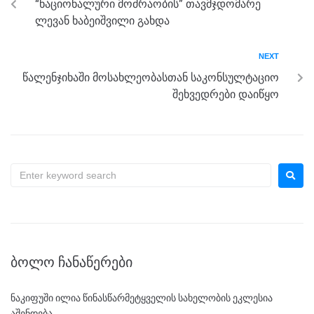
“ნაციონალური მოძრაობის” თავმჯდომარე
o
er
p
ლევან ხაბეიშვილი გახდა
k
NEXT
წალენჯიხაში მოსახლეობასთან საკონსულტაციო
შეხვედრები დაიწყო
ᲑᲝᲚᲝ ᲩᲐᲜᲐᲬᲔᲠᲔᲑᲘ
ნაკიფუში ილია წინასწარმეტყველის სახელობის ეკლესია
აშენდება