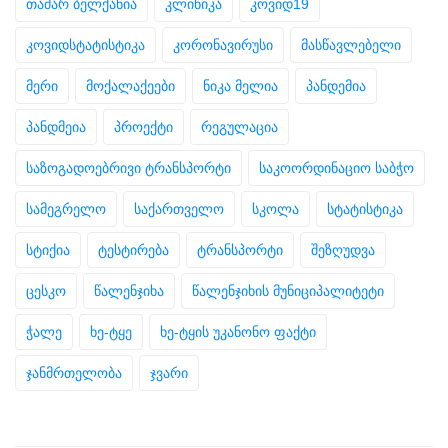
თამარ ბელქანია
კლინიკა
კოვიდ19
კოვიდსტატისტიკა
კორონავირუსი
მასწავლებელი
მერი
მოქალაქეები
ნიკა მელია
პანდემია
პანდმეია
პროექტი
რეგულაცია
საზოგადოებრივი ტრანსპორტი
საკოორდინაციო საბჭო
სამეგრელო
საქართველო
სკოლა
სტატისტიკა
სტიქია
ტესტირება
ტრანსპორტი
შეზღუდვა
ცესკო
წალენჯიხა
წალენჯიხის მუნიციპალიტეტი
ჭალე
ხე-ტყე
ხე-ტყის უკანონო ფაქტი
ჯანმრთელობა
ჯვარი