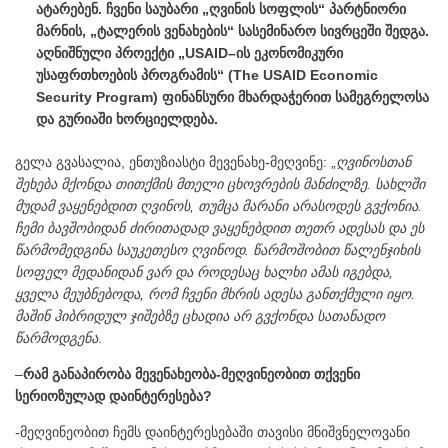
ატარებენ. ჩვენი საუბარი „ღვინის სოფლის“ პარტნიორი
მარნის, „ტალერის ვენახების“ სასემინარო სივრცეში შედგა.
აღნიშნული პროექტი „USAID–ის ეკონომიკური
უსაფრთხოების პროგრამის“ (The USAID Economic
Security Program) ფინანსური მხარდაჭერით სამეგრელოსა
და გურიაში ხორციელდება.
გელა გვასალია, ენთუზიასტი მევენახე-მეღვინე: „
ღვინოსთან
შეხება მქონდა თითქმის მთელი ცხოვრების მანძილზე. სახლში
მუდამ ვაყენებდით ღვინოს, თუმცა მარანი არასოდეს გვქონია.
ჩემი ბავშობიდან ძირითადად ვაყენებდით თეთრ ადესას და ეს
წარმომედგინა საუკეთესო ღვინოდ. წარმოშობით წალენჯიხის
სოფელ მედანიდან ვარ და როდესაც ხალხი ამას იგებდა,
ყველა მეუბნებოდა, რომ ჩვენი მხრის ადესა განთქმული იყო.
მაშინ ჰიბრიდულ ჯიშებზე ცხადია არ გვქონდა სათანადო
წარმოდგენა
.
–
რამ განაპირობა მევენახეობა-მეღვინეობით თქვენი
სერიოზულად დაინტერესება?
-მეღვინეობით ჩემს დაინტერესებაში თავისი მნიშვნელოვანი