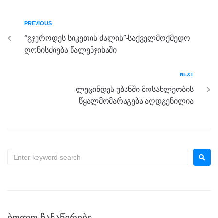
e
er
e
gr
s
e
b
n
a
A
PREVIOUS
o
g
m
p
“გჯეროდეს სიკეთის ძალის”-საქველმოქმედო
o
er
p
ღონისძიება წალენჯიხაში
k
NEXT
ლეცინდეს უბანში მოსახლეობის
წყალმომარაგება აღდგენილია
ᲑᲝᲚᲝ ᲩᲐᲜᲐᲬᲔᲠᲔᲑᲘ