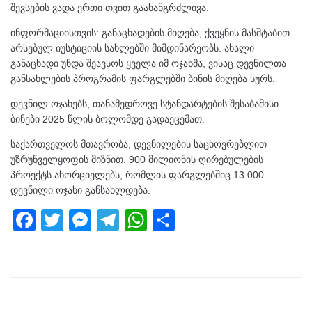
შევსების ვადა ერთი თვით გაახანგრძლივა.
ინფორმაციისთვის: განაცხადების მიღება, ქვეყნის მასშტაბით
არსებულ იუსტიციის სახლებში მიმდინარეობს. ახალი
განაცხადი უნდა შეავსოს ყველა იმ ოჯახმა, ვისაც დევნილთა
განსახლების პროგრამის ფარგლებში ბინის მიღება სურს.
დევნილ ოჯახებს, თანამედროვე სტანდარტების შესაბამისი
ბინები 2025 წლის ბოლომდე გადაეცემათ.
საქართველოს მთავრობა, დევნილების საცხოვრებლით
უზრუნველყოფის მიზნით, 900 მილიონის ღირებულების
პროექტს ახორციელებს, რომლის ფარგლებშიც 13 000
დევნილი ოჯახი განსახლდება.
F
T
M
T
W
S
a
wi
e
el
h
h
c
tt
ss
e
at
ar
e
er
e
gr
s
e
b
n
a
A