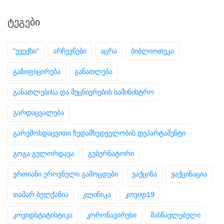
ᲢᲔᲒᲔᲑᲘ
"ევექსი"
არჩევნები
აცრა
ბიბლიოთეკა
გაზიფიცირება
განათლება
განათლებისა და მეცნიერების სამინისტრო
გარდაცვალება
გარემოსდაცვითი ზედამხედველობის დეპარტამენტი
გოგა გულორდავა
გუბერნატორი
ერთიანი ეროვნული გამოცდები
ვაქცინა
ვაქცინაცია
თამარ ბელქანია
კლინიკა
კოვიდ19
კოვიდსტატისტიკა
კორონავირუსი
მასწავლებელი