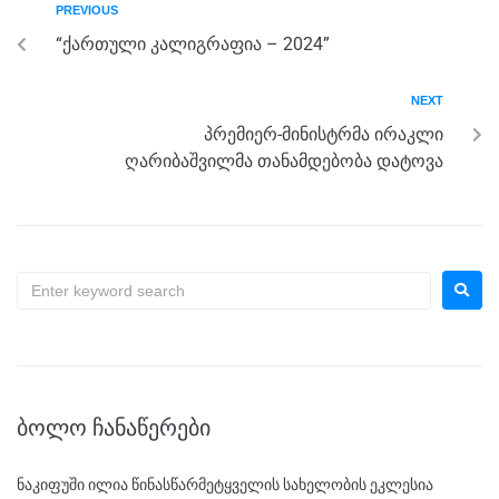
PREVIOUS
o
g
m
p
“ქართული კალიგრაფია – 2024”
o
er
p
k
NEXT
პრემიერ-მინისტრმა ირაკლი
ღარიბაშვილმა თანამდებობა დატოვა
ᲑᲝᲚᲝ ᲩᲐᲜᲐᲬᲔᲠᲔᲑᲘ
ნაკიფუში ილია წინასწარმეტყველის სახელობის ეკლესია