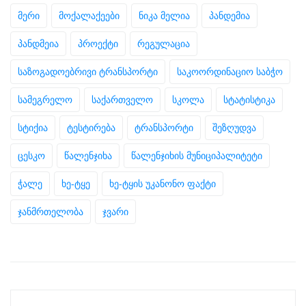
მერი
მოქალაქეები
ნიკა მელია
პანდემია
პანდმეია
პროექტი
რეგულაცია
საზოგადოებრივი ტრანსპორტი
საკოორდინაციო საბჭო
სამეგრელო
საქართველო
სკოლა
სტატისტიკა
სტიქია
ტესტირება
ტრანსპორტი
შეზღუდვა
ცესკო
წალენჯიხა
წალენჯიხის მუნიციპალიტეტი
ჭალე
ხე-ტყე
ხე-ტყის უკანონო ფაქტი
ჯანმრთელობა
ჯვარი