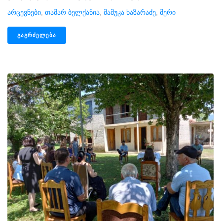
Არცევნები
,
Თამარ Ბელქანია
,
Მამუკა Ხაზარაძე
,
Მერი
ᲒᲐᲒᲠᲫᲔᲚᲔᲑᲐ