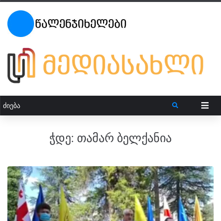
ჭდე:
თამარ ბელქანია