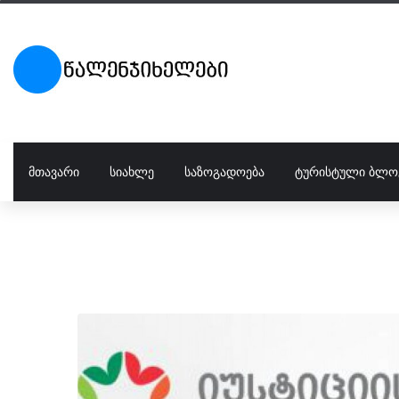
ᲛᲗᲐᲕᲐᲠᲘ
ᲡᲘᲐᲮᲚᲔ
ᲡᲐᲖᲝᲒᲐᲓᲝᲔᲑᲐ
ᲢᲣᲠᲘᲡᲢᲣᲚᲘ ᲑᲚᲝ