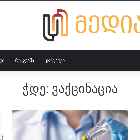
ᲒᲘ
ᲠᲔᲙᲚᲐᲛᲐ
ᲙᲝᲜᲢᲐᲥᲢᲘ
ჭდე:
ვაქცინაცია