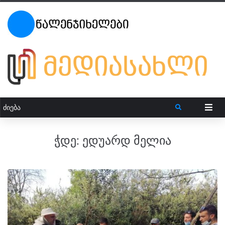
ჭდე:
ედუარდ მელია