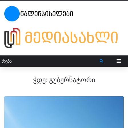
ჭდე:
გუბერნატორი