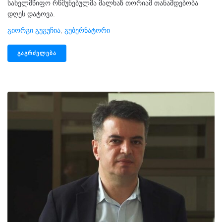
სახელმწიფო რწმუნებულმა მალხაზ თორიამ თანამდებობა
დღეს დატოვა.
Გიორგი Გუგუჩია
,
Გუბერნატორი
ᲒᲐᲒᲠᲫᲔᲚᲔᲑᲐ