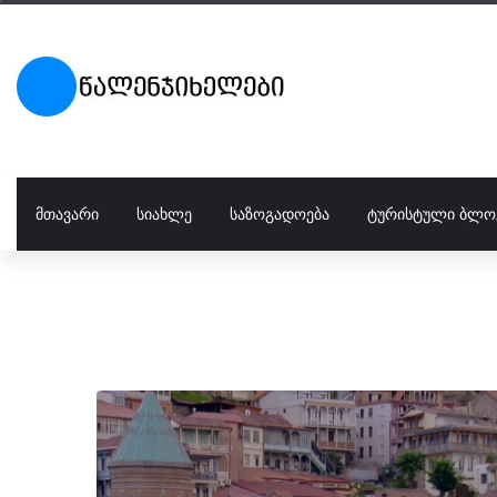
ᲛᲗᲐᲕᲐᲠᲘ
ᲡᲘᲐᲮᲚᲔ
ᲡᲐᲖᲝᲒᲐᲓᲝᲔᲑᲐ
ᲢᲣᲠᲘᲡᲢᲣᲚᲘ ᲑᲚᲝ