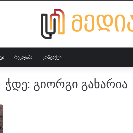
ᲒᲘ
ᲠᲔᲙᲚᲐᲛᲐ
ᲙᲝᲜᲢᲐᲥᲢᲘ
ჭდე:
გიორგი გახარია