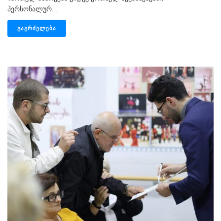
პერსონალურ...
ᲒᲐᲒᲠᲫᲔᲚᲔᲑᲐ